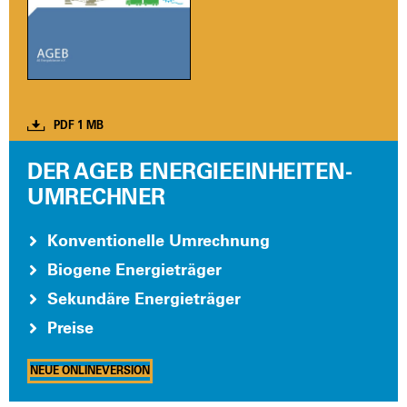
PDF 1 MB
DER AGEB ENERGIEEINHEITEN-
UMRECHNER
Kon­ven­tio­nel­le Umrech­nung
Bio­ge­ne Ener­gie­trä­ger
Sekun­dä­re Ener­gie­trä­ger
Prei­se
NEUE ONLIN­EVER­SI­ON