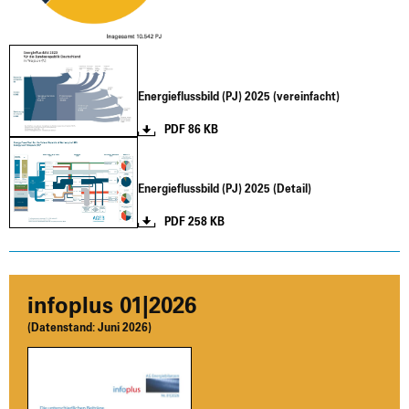
Ener­gie­fluss­bild (PJ) 2025 (ver­ein­facht)
PDF 86 KB
Ener­gie­fluss­bild (PJ) 2025 (Detail)
PDF 258 KB
info­plus 01|2026
(Daten­stand:
Juni 2026)