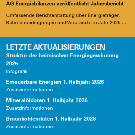
AG Energiebilanzen veröffentlicht Jahresbericht
Umfas­sen­de Bericht­erstat­tung über Ener­gie­trä­ger,
Rah­men­be­din­gun­gen und Ver­brauch im Jahr 2025 …
LETZTE AKTUALISIERUNGEN
Struk­tur der hei­mi­schen Ener­gie­ge­win­nung
2025
Info­gra­fik
Erneu­er­ba­re Ener­gien 1. Halb­jahr 2026
Zusatz­in­for­ma­tio­nen
Mine­ral­öl­da­ten 1. Halb­jahr 2026
Zusatz­in­for­ma­tio­nen
Braun­koh­len­da­ten 1. Halb­jahr 2026
Zusatz­in­for­ma­tio­nen