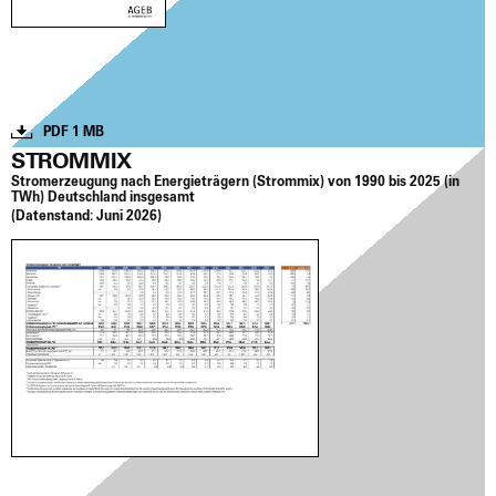
PDF 1 MB
STROMMIX
Strom­erzeu­gung nach Ener­gie­trä­gern (Strom­mix) von 1990 bis 2025 (in
TWh) Deutsch­land ins­ge­samt
(Daten­stand:
Juni 2026)