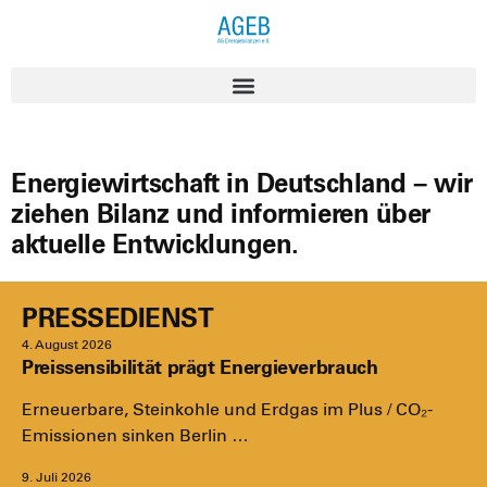
Energiewirtschaft in Deutschland – wir
ziehen Bilanz und informieren über
aktuelle Entwicklungen.
PRESSEDIENST
4. August 2026
Preissensibilität prägt Energieverbrauch
Erneu­er­ba­re, Stein­koh­le und Erd­gas im Plus / CO₂-
Emis­­sio­­nen sin­ken Ber­lin …
9. Juli 2026