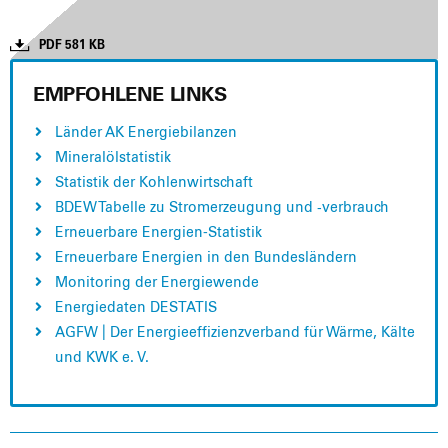
PDF 581 KB
EMPFOHLENE LINKS
Län­der AK Ener­gie­bi­lan­zen
Mine­ral­öl­sta­tis­tik
Sta­tis­tik der Koh­len­wirt­schaft
BDEW Tabel­le zu Strom­erzeu­gung und ‑ver­brauch
Erneu­er­ba­re Ener­gien-Sta­tis­tik
Erneu­er­ba­re Ener­gien in den Bun­des­län­dern
Moni­to­ring der Ener­gie­wen­de
Ener­gie­da­ten DESTATIS
AGFW | Der Ener­gie­ef­fi­zi­enz­ver­band für Wär­me, Käl­te
und KWK e. V.