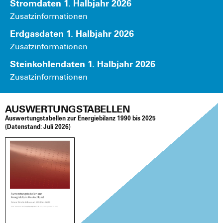
Strom­da­ten 1. Halb­jahr 2026
Zusatz­in­for­ma­tio­nen
Erd­gas­da­ten 1. Halb­jahr 2026
Zusatz­in­for­ma­tio­nen
Stein­koh­len­da­ten 1. Halb­jahr 2026
Zusatz­in­for­ma­tio­nen
AUSWERTUNGSTABELLEN
Aus­wer­tungs­ta­bel­len zur Ener­gie­bi­lanz 1990 bis 2025
(Daten­stand:
Juli 2026)