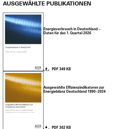
AUSGEWÄHLTE PUBLIKATIONEN
Ener­gie­ver­brauch in Deutsch­land –
Daten für das 1. Quar­tal 2026
PDF 349 KB
Aus­ge­wähl­te Effi­zi­en­z­in­di­ka­to­ren zur
Ener­gie­bi­lanz Deutsch­land 1990–2024
PDF 302 KB