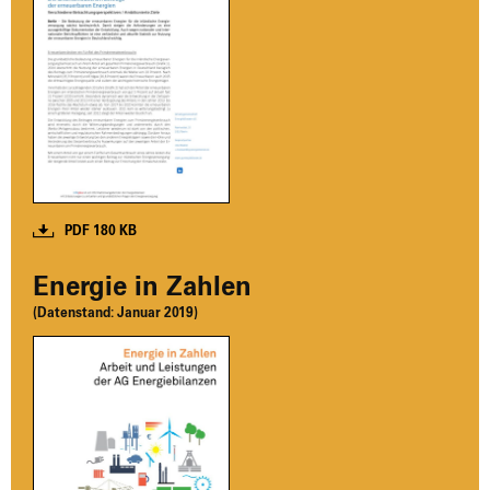
PDF 180 KB
Ener­gie in Zah­len
(Daten­stand:
Janu­ar 2019)