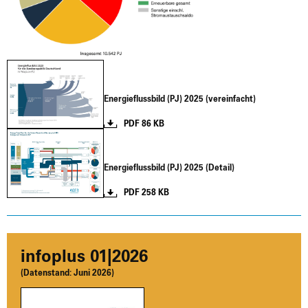
Ener­gie­fluss­bild (PJ) 2025 (ver­ein­facht)
PDF 86 KB
Ener­gie­fluss­bild (PJ) 2025 (Detail)
PDF 258 KB
info­plus 01|2026
(Daten­stand:
Juni 2026)