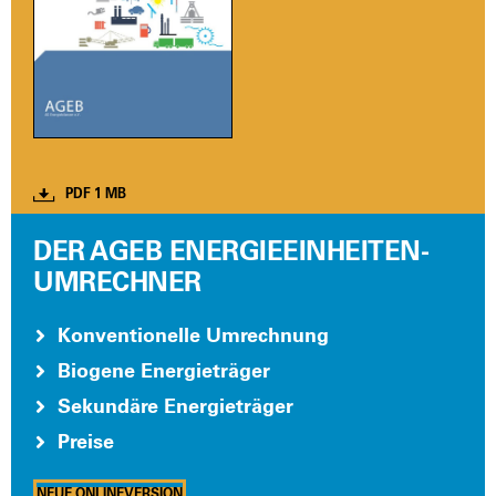
PDF 1 MB
DER AGEB ENERGIEEINHEITEN-
UMRECHNER
Kon­ven­tio­nel­le Umrech­nung
Bio­ge­ne Ener­gie­trä­ger
Sekun­dä­re Ener­gie­trä­ger
Prei­se
NEUE ONLIN­EVER­SI­ON