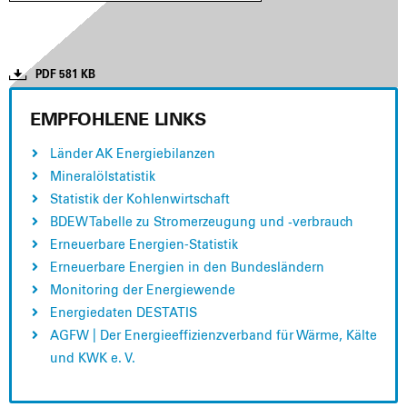
PDF 581 KB
EMPFOHLENE LINKS
Län­der AK Ener­gie­bi­lan­zen
Mine­ral­öl­sta­tis­tik
Sta­tis­tik der Koh­len­wirt­schaft
BDEW Tabel­le zu Strom­erzeu­gung und ‑ver­brauch
Erneu­er­ba­re Ener­gien-Sta­tis­tik
Erneu­er­ba­re Ener­gien in den Bun­des­län­dern
Moni­to­ring der Ener­gie­wen­de
Ener­gie­da­ten DESTATIS
AGFW | Der Ener­gie­ef­fi­zi­enz­ver­band für Wär­me, Käl­te
und KWK e. V.