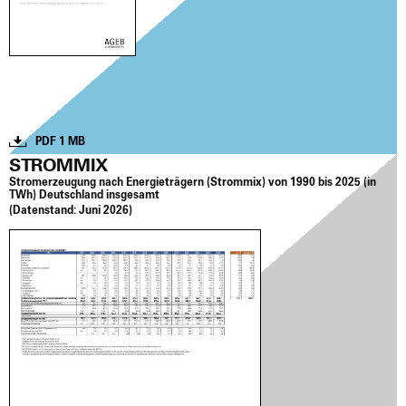
PDF 1 MB
STROMMIX
Strom­erzeu­gung nach Ener­gie­trä­gern (Strom­mix) von 1990 bis 2025 (in
TWh) Deutsch­land ins­ge­samt
(Daten­stand:
Juni 2026)