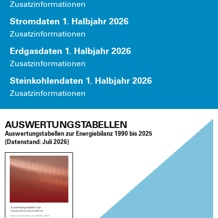
Zusatz­in­for­ma­tio­nen
Strom­da­ten 1. Halb­jahr 2026
Zusatz­in­for­ma­tio­nen
Erd­gas­da­ten 1. Halb­jahr 2026
Zusatz­in­for­ma­tio­nen
Stein­koh­len­da­ten 1. Halb­jahr 2026
Zusatz­in­for­ma­tio­nen
AUSWERTUNGSTABELLEN
Aus­wer­tungs­ta­bel­len zur Ener­gie­bi­lanz 1990 bis 2025
(Daten­stand:
Juli 2026)