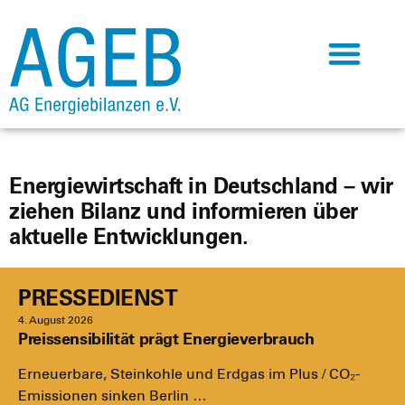
Energiewirtschaft in Deutschland – wir
ziehen Bilanz und informieren über
aktuelle Entwicklungen.
PRESSEDIENST
4. August 2026
Preissensibilität prägt Energieverbrauch
Erneu­er­ba­re, Stein­koh­le und Erd­gas im Plus / CO₂-
Emis­­sio­­nen sin­ken Ber­lin …