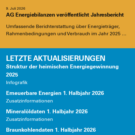
9. Juli 2026
AG Energiebilanzen veröffentlicht Jahresbericht
Umfas­sen­de Bericht­erstat­tung über Ener­gie­trä­ger,
Rah­men­be­din­gun­gen und Ver­brauch im Jahr 2025 …
LETZTE AKTUALISIERUNGEN
Struk­tur der hei­mi­schen Ener­gie­ge­win­nung
2025
Info­gra­fik
Erneu­er­ba­re Ener­gien 1. Halb­jahr 2026
Zusatz­in­for­ma­tio­nen
Mine­ral­öl­da­ten 1. Halb­jahr 2026
Zusatz­in­for­ma­tio­nen
Braun­koh­len­da­ten 1. Halb­jahr 2026