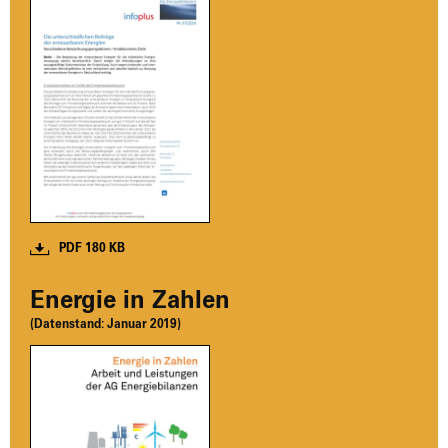
PDF 180 KB
Ener­gie in Zah­len
(Daten­stand:
Janu­ar 2019)