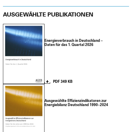
AUSGEWÄHLTE PUBLIKATIONEN
Ener­gie­ver­brauch in Deutsch­land –
Daten für das 1. Quar­tal 2026
PDF 349 KB
Aus­ge­wähl­te Effi­zi­en­z­in­di­ka­to­ren zur
Ener­gie­bi­lanz Deutsch­land 1990–2024