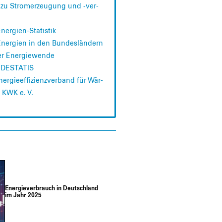
 zu Strom­erzeu­gung und ‑ver­
ner­gien-Sta­tis­tik
 Ener­gien in den Bun­des­län­dern
er Ener­gie­wen­de
en DESTATIS
­gie­ef­fi­zi­enz­ver­band für Wär­
 KWK e. V.
Ener­gie­ver­brauch in Deutsch­land
im Jahr 2025