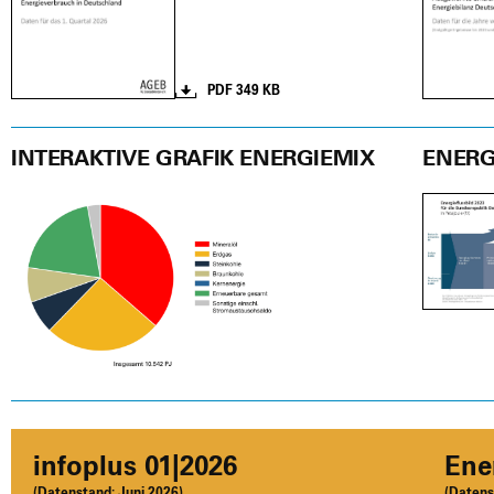
PDF 349 KB
INTERAKTIVE GRAFIK ENERGIEMIX
ENERG
info­plus 01|2026
Ener
(Daten­stand:
Juni 2026)
(Daten­