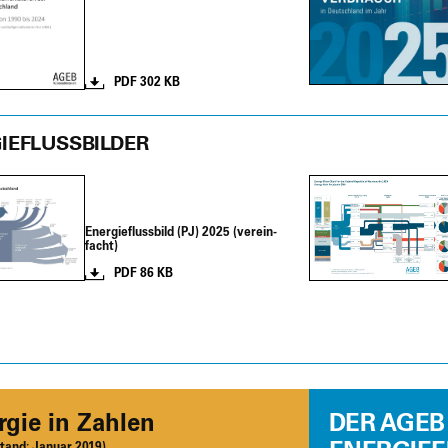
PDF 302 KB
IEFLUSSBILDER
Ener­gie­fluss­bild (PJ) 2025 (ver­ein­
facht)
PDF 86 KB
­gie in Zah­len
DER AGEB
stand:
Janu­ar 2019)