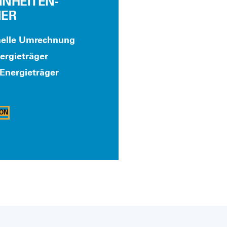
INHEITEN-
ER
­nel­le Umrech­nung
r­gie­trä­ger
Ener­gie­trä­ger
­ON