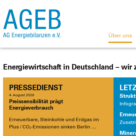
Über uns
Energiewirtschaft in Deutschland – wir 
PRESSEDIENST
LET
Struk­
4. August 2026
Preissensibilität prägt
Info­gra­
Energieverbrauch
Erneu­
Erneu­er­ba­re, Stein­koh­le und Erd­gas im
Zusatz­i
Plus / CO₂-Emis­­sio­­nen sin­ken Ber­lin …
Mine­ra