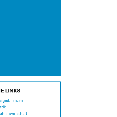
E LINKS
­gie­bi­lan­zen
s­tik
Koh­len­wirt­schaft