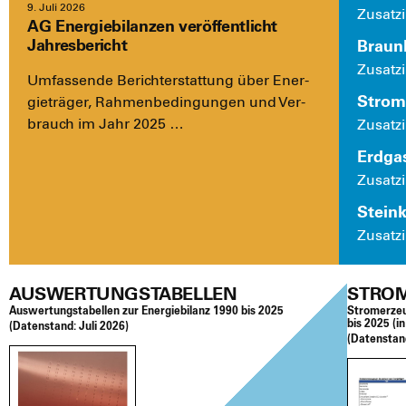
9. Juli 2026
Zusatz­i
AG Energiebilanzen veröffentlicht
Jahresbericht
Braun­
Zusatz­i
Umfas­sen­de Bericht­erstat­tung über Ener­
Strom­
gie­trä­ger, Rah­men­be­din­gun­gen und Ver­
brauch im Jahr 2025 …
Zusatz­i
Erd­ga
Zusatz­i
Stein­k
Zusatz­i
AUSWERTUNGSTABELLEN
STRO
Aus­wer­tungs­ta­bel­len zur Ener­gie­bi­lanz 1990 bis 2025
Strom­erzeu
bis 2025 (i
(Daten­stand:
Juli 2026)
(Daten­sta