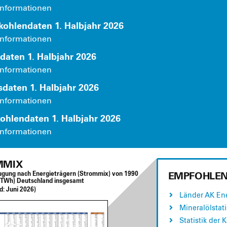
n­for­ma­tio­nen
koh­len­da­ten 1. Halb­jahr 2026
n­for­ma­tio­nen
da­ten 1. Halb­jahr 2026
n­for­ma­tio­nen
s­da­ten 1. Halb­jahr 2026
n­for­ma­tio­nen
oh­len­da­ten 1. Halb­jahr 2026
n­for­ma­tio­nen
MMIX
EMPFOHLEN
­gung nach Ener­gie­trä­gern (Strom­mix) von 1990
n TWh) Deutsch­land ins­ge­samt
nd:
Juni 2026)
Län­der AK Ener
Mine­ral­öl­sta­ti
Sta­tis­tik der 