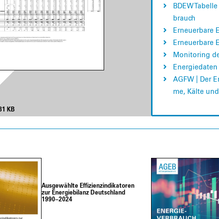
BDEW Tabel­le
brauch
Erneu­er­ba­re E
Erneu­er­ba­re
Moni­to­ring d
Ener­gie­da­t
AGFW | Der Ener
me, Käl­te und
81 KB
Aus­ge­wähl­te Effi­zi­en­z­in­di­ka­to­ren
zur Ener­gie­bi­lanz Deutsch­land
1990–2024