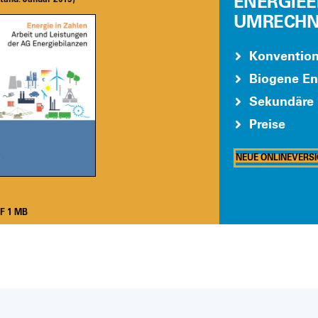
ENERGIEE
UMRECHN
Kon­ven­tio
Bio­ge­ne Ene
Sekun­dä­re 
Prei­se
NEUE ONLIN­EVER­SI
F 1 MB