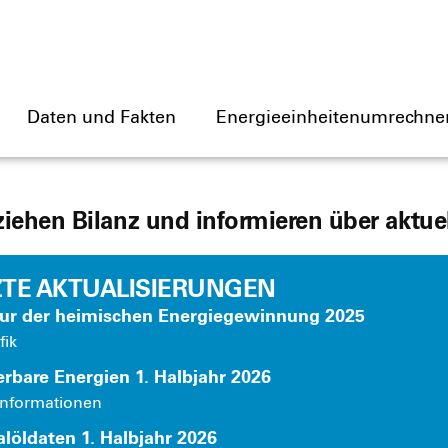
Daten und Fakten
Energieeinheitenumrechne
ziehen Bilanz und informieren über aktu
ZTE AKTUALISIERUNGEN
tur der hei­mi­schen Ener­gie­ge­win­nung 2025
fik
er­ba­re Ener­gien 1. Halb­jahr 2026
n­for­ma­tio­nen
l­öl­da­ten 1. Halb­jahr 2026