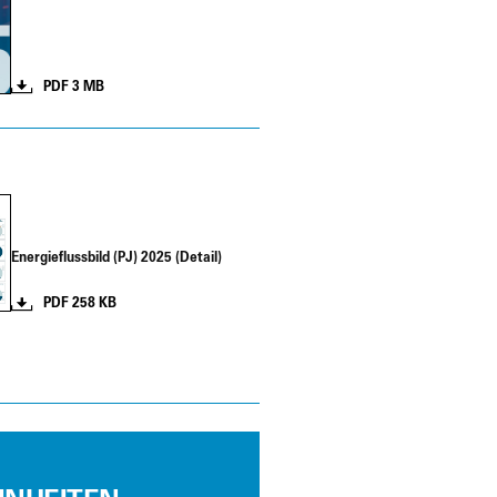
PDF 3 MB
Ener­gie­fluss­bild (PJ) 2025 (Detail)
PDF 258 KB