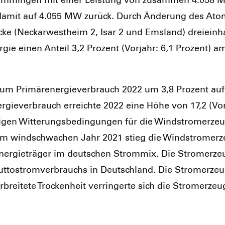
rem­min­gen mit einer Leis­tung von zusam­men 4.058 Me
ng damit auf 4.055 MW zurück. Durch Ände­rung des Atom
blö­cke (Neckar­west­heim 2, Isar 2 und Ems­land) drei­ein­
­gie einen Anteil 3,2 Pro­zent (Vor­jahr: 6,1 Pro­zent) a
g zum Pri­mär­ener­gie­ver­brauch 2022 um 3,8 Pro­zent au
­gie­ver­brauch erreich­te 2022 eine Höhe von 17,2 (Vor­j
i­gen Wit­te­rungs­be­din­gun­gen für die Wind­strom­erzeu
em wind­schwa­chen Jahr 2021 stieg die Wind­strom­erz
er­gie­trä­ger im deut­schen Strom­mix. Die Strom­erzeu­g
ut­to­strom­ver­brauchs in Deutsch­land. Die Strom­erze
ei­te­te Tro­cken­heit ver­rin­ger­te sich die Strom­erze