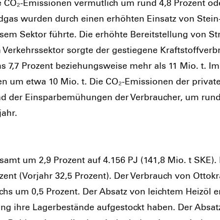
CO₂-Emis­sio­nen ver­mut­lich um rund 4,8 Pro­zent ode
­gas wur­den durch einen erhöh­ten Ein­satz von Stein- 
sem Sek­tor führ­te. Die erhöh­te Bereit­stel­lung von S
 Ver­kehrs­sek­tor sorg­te der gestie­ge­ne Kraft­stoff­ver
7,7 Pro­zent bezie­hungs­wei­se mehr als 11 Mio. t. Im 
n um etwa 10 Mio. t. Die CO₂-Emis­sio­nen der pri­va­ten 
und der Ein­spar­be­mü­hun­gen der Ver­brau­cher, um rund
jahr.
e­samt um 2,9 Pro­zent auf 4.156 PJ (141,8 Mio. t SKE).
zent (Vor­jahr 32,5 Pro­zent). Der Ver­brauch von Otto­kra
achs um 0,5 Pro­zent. Der Absatz von leich­tem Heiz­öl 
­lung ihre Lager­be­stän­de auf­ge­stockt haben. Der Absatz