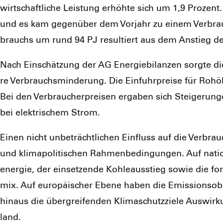
wirt­schaft­li­che Leis­tung erhöh­te sich um 1,9 Pro­zent
und es kam gegen­über dem Vor­jahr zu einem Ver­brau
brauchs um rund 94 PJ resul­tiert aus dem Anstieg der
Nach Ein­schät­zung der AG Ener­gie­bi­lan­zen sorg­te d
re Ver­brauchs­min­de­rung. Die Ein­fuhr­prei­se für Roh­
Bei den Ver­brau­cher­prei­sen erga­ben sich Stei­ge­ru
bei elek­tri­schem Strom.
Einen nicht unbe­trächt­li­chen Ein­fluss auf die Ver­brau
und kli­ma­po­li­ti­schen Rah­men­be­din­gun­gen. Auf nati
ener­gie, der ein­set­zen­de Koh­le­aus­stieg sowie die for
mix. Auf euro­päi­scher Ebe­ne haben die Emis­si­ons­ob
hin­aus die über­grei­fen­den Kli­ma­schutz­zie­le Aus­
land.