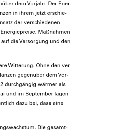
en­über dem Vor­jahr. Der Ener­
an­zen in ihrem jetzt erschie­
­satz der ver­schie­de­nen
 Ener­gie­prei­se, Maß­nah­men
n auf die Ver­sor­gung und den
e­re Wit­te­rung. Ohne den ver­
i­lan­zen gegen­über dem Vor­
2 durch­gän­gig wär­mer als
 Mai und im Sep­tem­ber lagen
ent­lich dazu bei, dass eine
­rungs­wachs­tum. Die gesamt­