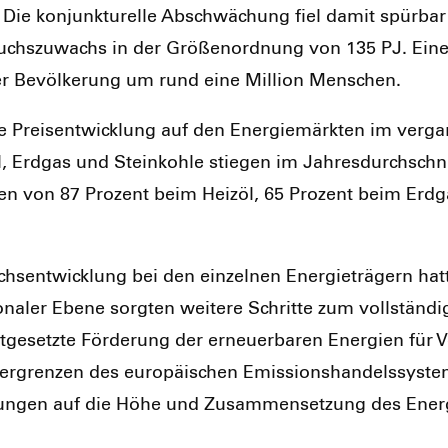
. Die kon­junk­tu­rel­le Abschwä­chung fiel damit spür­bar
chs­zu­wachs in der Grö­ßen­ord­nung von 135 PJ. Eine
 Bevöl­ke­rung um rund eine Mil­li­on Men­schen.
ie Preis­ent­wick­lung auf den Ener­gie­märk­ten im ver­g
öl, Erd­gas und Stein­koh­le stie­gen im Jah­res­durch­sch
n­gen von 87 Pro­zent beim Heiz­öl, 65 Pro­zent beim Erd
chs­ent­wick­lung bei den ein­zel­nen Ener­gie­trä­gern ha
o­na­ler Ebe­ne sorg­ten wei­te­re Schrit­te zum voll­stän­
t­ge­setz­te För­de­rung der erneu­er­ba­ren Ener­gien für 
er­gren­zen des euro­päi­schen Emis­si­ons­han­dels­sys
wir­kun­gen auf die Höhe und Zusam­men­set­zung des Ener