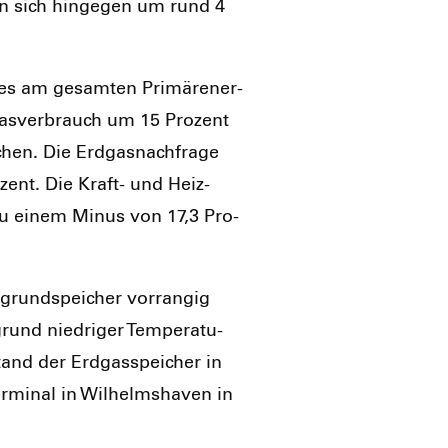
ten sich hin­ge­gen um rund 4
ses am gesam­ten Pri­mär­ener­
gas­ver­brauch um 15 Pro­zent
hen. Die Erd­gas­nach­fra­ge
­zent. Die Kraft- und Heiz­
s zu einem Minus von 17,3 Pro­
grund­spei­cher vor­ran­gig
und nied­ri­ger Tem­pe­ra­tu­
and der Erd­gas­spei­cher in
i­nal in Wil­helms­ha­ven in