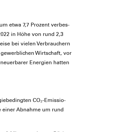
n um etwa 7,7 Pro­zent ver­bes­
s 2022 in Höhe von rund 2,3
i­se bei vie­len Ver­brau­chern
 gewerb­li­chen Wirt­schaft, vor
rneu­er­ba­rer Ener­gien hat­ten
­gie­be­ding­ten CO₂-Emis­sio­
­che einer Abnah­me um rund