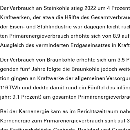
Der Ver­brauch an Stein­koh­le stieg 2022 um 4 Pro­zent
Kraft­wer­ken, der etwa die Hälf­te des Gesamt­ver­brau
der Eisen- und Stahl­in­dus­trie war dage­gen leicht rüc
ten Pri­mär­ener­gie­ver­brauch erhöh­te sich von 8,9 au
Aus­gleich des ver­min­der­ten Erd­gas­ein­sat­zes in Kraf
Der Ver­brauch von Braun­koh­le erhöh­te sich um 3,5 Pr
gen­den fünf Jah­re folg­te die Braun­koh­le jedoch wei­t
ti­on gin­gen an Kraft­wer­ke der all­ge­mei­nen Ver­sor
116 TWh und deck­te damit rund ein Fünf­tel des inlän­d
jahr: 9,1 Pro­zent) am gesam­ten Pri­mär­ener­gie­ver­br
Bei der Kern­ener­gie kam es im Berichts­zeit­raum nahe
Kern­ener­gie zum Pri­mär­ener­gie­ver­brauch sank auf 37