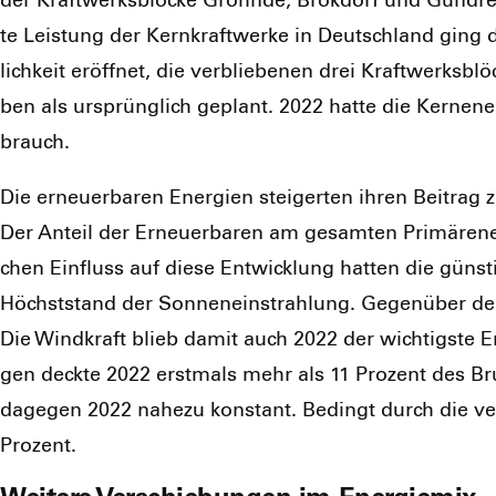
der Kraft­werks­blö­cke Grohn­de, Brok­dorf und Gund­
te Leis­tung der Kern­kraft­wer­ke in Deutsch­land gi
lich­keit eröff­net, die ver­blie­be­nen drei Kraft­werks­
ben als ursprüng­lich geplant. 2022 hat­te die Kern­ener
brauch.
Die erneu­er­ba­ren Ener­gien stei­ger­ten ihren Bei­tra
Der Anteil der Erneu­er­ba­ren am gesam­ten Pri­mär­ener
chen Ein­fluss auf die­se Ent­wick­lung hat­ten die güns­t
Höchst­stand der Son­nen­ein­strah­lung. Gegen­über d
Die Wind­kraft blieb damit auch 2022 der wich­tigs­te En
gen deck­te 2022 erst­mals mehr als 11 Pro­zent des Br
dage­gen 2022 nahe­zu kon­stant. Bedingt durch die ver­br
Pro­zent.