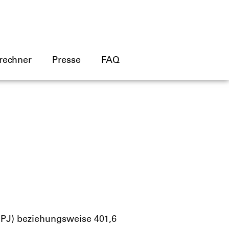
rechner
Presse
FAQ
PJ) bezie­hungs­wei­se 401,6