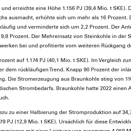
 und erreich­te eine Höhe 1.156 PJ (39,4 Mio. t SKE). De
chs aus­macht, erhöh­te sich um mehr als 16 Pro­zent. De
k­läu­fig und ver­min­der­te sich um 2,2 Pro­zent. Der An
f 9,8 Pro­zent. Der Mehr­ein­satz von Stein­koh­le in de
t­wer­ken bei und pro­fi­tier­te vom wei­te­ren Rück­gang d
o­zent auf 1.174 PJ (40,1 Mio. t SKE). Im Ver­gleich zum
er dem rück­läu­fi­gen Trend. Knapp 90 Pro­zent der inlän
­gung. Die Strom­erzeu­gung aus Braun­koh­le stieg von 1
i­schen Strom­be­darfs. Braun­koh­le hat­te 2022 einen A
auch.
­zu zu einer Hal­bie­rung der Strom­pro­duk­ti­on auf 34
9 PJ (12,9 Mio. t SKE). Ursäch­lich für die­se Ent­wick­l