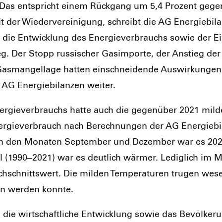
KE). Das ent­spricht einem Rück­gang um 5,4 Pro­zent geg
 der Wie­der­ver­ei­ni­gung, schreibt die AG Ener­gie­bi­l
 die Ent­wick­lung des Ener­gie­ver­brauchs sowie der Ein
eg. Der Stopp rus­si­scher Gasim­por­te, der Anstieg der
s­man­gel­la­ge hat­ten ein­schnei­den­de Aus­wir­kun­ge
AG Ener­gie­bi­lan­zen wei­ter.
er­gie­ver­brauchs hat­te auch die gegen­über 2021 mil­d
ner­gie­ver­brauch nach Berech­nun­gen der AG Ener­gie­b
von den Mona­ten Sep­tem­ber und Dezem­ber war es 202
­tel (1990–2021) war es deut­lich wär­mer. Ledig­lich im
h­schnitts­wert. Die mil­den Tem­pe­ra­tu­ren tru­gen wes
en wer­den konn­te.
2 die wirt­schaft­li­che Ent­wick­lung sowie das Bevöl­ke