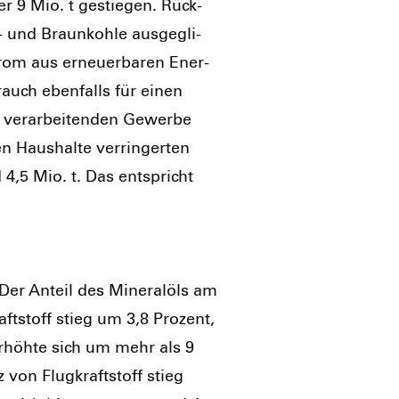
r 9 Mio. t gestie­gen. Rück­
und Braun­koh­le aus­ge­gli­
trom aus erneu­er­ba­ren Ener­
­brauch eben­falls für einen
ver­ar­bei­ten­den Gewer­be
Haus­hal­te ver­rin­ger­ten
 4,5 Mio. t. Das ent­spricht
 Der Anteil des Mine­ral­öls am
ft­stoff stieg um 3,8 Pro­zent,
erhöh­te sich um mehr als 9
 von Flug­kraft­stoff stieg