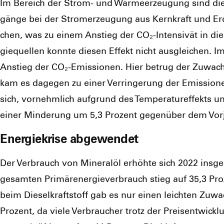
Im Bereich der Strom- und Wär­me­er­zeu­gung sind die 
gän­ge bei der Strom­erzeu­gung aus Kern­kraft und Erd
chen, was zu einem Anstieg der CO₂-Inten­siv­ät in die­
gie­quel­len konn­te die­sen Effekt nicht aus­glei­chen. Im
Anstieg der CO₂-Emis­sio­nen. Hier betrug der Zuwachs 
kam es dage­gen zu einer Ver­rin­ge­rung der Emis­sio­ne
sich, vor­nehm­lich auf­grund des Tem­pe­ra­tur­ef­fekts 
einer Min­de­rung um 5,3 Pro­zent gegen­über dem Vor­
Energiekrise abgewendet
Der Ver­brauch von Mine­ral­öl erhöh­te sich 2022 ins­g
gesam­ten Pri­mär­ener­gie­ver­brauch stieg auf 35,3 Pro­
beim Die­sel­kraft­stoff gab es nur einen leich­ten Zuw
Pro­zent, da vie­le Ver­brau­cher trotz der Preis­ent­wick