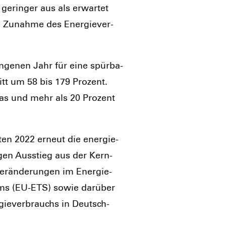
 gerin­ger aus als erwar­tet
 Zunah­me des Ener­gie­ver­
an­ge­nen Jahr für eine spür­ba­
nitt um 58 bis 179 Pro­zent.
­gas und mehr als 20 Pro­zent
t­ten 2022 erneut die ener­gie-
di­gen Aus­stieg aus der Kern­
Ver­än­de­run­gen im Ener­gie­
­tems (EU-ETS) sowie dar­über
­gie­ver­brauchs in Deutsch­