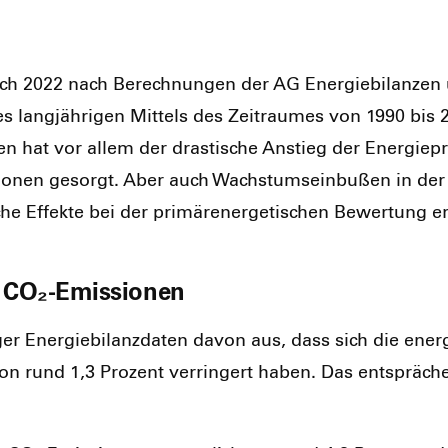
at sich 2022 nach Berech­nun­gen der AG Ener­gie­bi­lan­ze
es lang­jäh­ri­gen Mit­tels des Zeit­rau­mes von 1990 bi
n hat vor allem der dras­ti­sche Anstieg der Ener­gie­pre
tu­tio­nen gesorgt. Aber auch Wachs­tums­ein­bu­ßen in der
sche Effek­te bei der pri­mär­en­er­ge­ti­schen Bewer­tung e
n CO₂-Emissionen
­ger Ener­gie­bi­lanz­da­ten davon aus, dass sich die ener
von rund 1,3 Pro­zent ver­rin­gert haben. Das ent­sprä