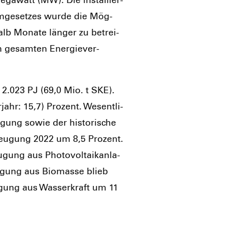
ga­watt (MW). Die instal­lier­
­ge­set­zes wur­de die Mög­
halb Mona­te län­ger zu betrei­
m gesam­ten Ener­gie­ver­
f 2.023 PJ (69,0 Mio. t SKE).
ahr: 15,7) Pro­zent. Wesent­li­
­gung sowie der his­to­ri­sche
eu­gung 2022 um 8,5 Pro­zent.
ung aus Pho­to­vol­ta­ik­an­la­
u­gung aus Bio­mas­se blieb
u­gung aus Was­ser­kraft um 11