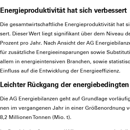
Energieproduktivität hat sich verbessert
Die gesamt­wirt­schaft­li­che Ener­gie­pro­duk­ti­vi­tät h
sert. Die­ser Wert liegt signi­fi­kant über dem Niveau d
Pro­zent pro Jahr. Nach Ansicht der AG Ener­gie­bi­lan­ze
für zusätz­li­che Ener­gie­ein­spa­run­gen sowie Sub­sti­
allem in ener­gie­in­ten­si­ven Bran­chen, sowie sta­tis­ti­
Ein­fluss auf die Ent­wick­lung der Ener­gie­ef­fi­zi­enz.
Leichter Rückgang der energiebedingte
Die AG Ener­gie­bi­lan­zen geht auf Grund­la­ge vor­läu­fi
nen im ver­gan­ge­nen Jahr in einer Grö­ßen­ord­nung 
8,2 Mil­lio­nen Ton­nen (Mio. t).