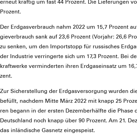
erneut kräf­tig um fast 44 Pro­zent. Die Lie­fe­run­gen v
Pro­zent.
Der Erd­gas­ver­brauch nahm 2022 um 15,7 Pro­zent auf
gie­ver­brauch sank auf 23,6 Pro­zent (Vor­jahr: 26,6 P
zu sen­ken, um den Import­stopp für rus­si­sches Erd­gas 
der Indus­trie ver­rin­ger­te sich um 17,3 Pro­zent. Bei 
kraft­wer­ke ver­min­der­ten ihren Erd­gas­ein­satz um 
zent.
Zur Sicher­stel­lung der Erd­gas­ver­sor­gung wur­den di
befüllt, nach­dem Mit­te März 2022 mit knapp 25 Pro­zent
ren begann in der ers­ten Dezem­ber­hälf­te die Pha­se d
Deutsch­land noch knapp über 90 Pro­zent. Am 21. Deze
das inlän­di­sche Gas­netz ein­ge­speist.