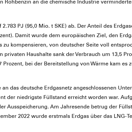
on Roh­ben­zin an die che­mi­sche Indus­trie ver­min­der­
 2.783 PJ (95,0 Mio. t SKE) ab. Der Anteil des Erd­ga­
ro­zent). Damit wur­de dem euro­päi­schen Ziel, den Erd­
zu kom­pen­sie­ren, von deut­scher Sei­te voll ent­spro­c
den pri­va­ten Haus­hal­te sank der Ver­brauch um 13,5 Pro
16,7 Pro­zent, bei der Bereit­stel­lung von Wär­me kam e
e an das deut­sche Erd­gas­netz ange­schlos­se­nen Unter­
 der nied­rigs­te Füll­stand erreicht wor­den war. Auf­gr
er Aus­spei­che­rung. Am Jah­res­en­de betrug der Füll­st
m­ber 2022 wur­de erst­mals Erd­gas über das LNG-Ter­m