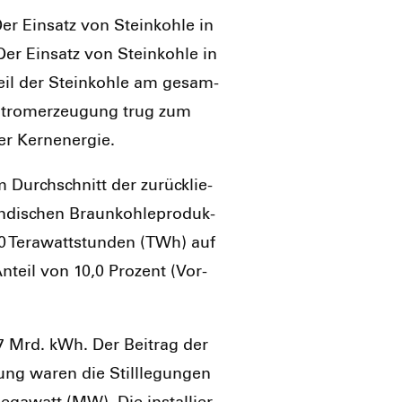
r Ein­satz von Stein­koh­le in
r Ein­satz von Stein­koh­le in
teil der Stein­koh­le am gesam­
r Strom­erzeu­gung trug zum
er Kern­ener­gie.
 Durch­schnitt der zurück­lie­
­di­schen Braun­koh­le­pro­duk­
10 Tera­watt­stun­den (TWh) auf
nteil von 10,0 Pro­zent (Vor­
,7 Mrd. kWh. Der Bei­trag der
ung waren die Still­le­gun­gen