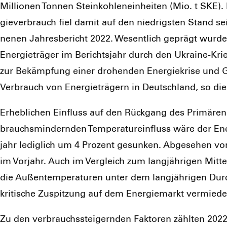
Mil­lio­nen Ton­nen Stein­koh­len­ein­hei­ten (Mio. t S
gie­ver­brauch fiel damit auf den nied­rigs­ten Stand seit
ne­nen Jah­res­be­richt 2022. Wesent­lich geprägt wur­de
Ener­gie­trä­ger im Berichts­jahr durch den Ukrai­ne-Kri
zur Bekämp­fung einer dro­hen­den Ener­gie­kri­se und Ga
Ver­brauch von Ener­gie­trä­gern in Deutsch­land, so die 
Erheb­li­chen Ein­fluss auf den Rück­gang des Pri­mär­en
brauchs­min­dern­den Tem­pe­ra­tur­ein­fluss wäre der E
jahr ledig­lich um 4 Pro­zent gesun­ken. Abge­se­hen 
im Vor­jahr. Auch im Ver­gleich zum lang­jäh­ri­gen Mit
die Außen­tem­pe­ra­tu­ren unter dem lang­jäh­ri­gen Durc
kri­ti­sche Zuspit­zung auf dem Ener­gie­markt ver­mie­d
Zu den ver­brauchs­stei­gern­den Fak­to­ren zähl­ten 202