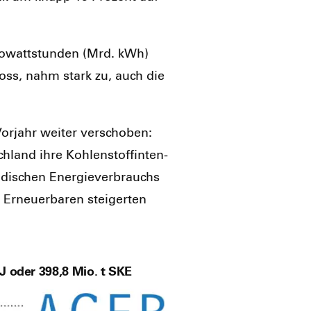
ilo­watt­stun­den (Mrd. kWh)
loss, nahm stark zu, auch die
r­jahr wei­ter ver­scho­ben:
land ihre Koh­len­stoff­in­ten­
n­di­schen Ener­gie­ver­brauchs
rneu­er­ba­ren stei­ger­ten
 oder 398,8 Mio. t SKE