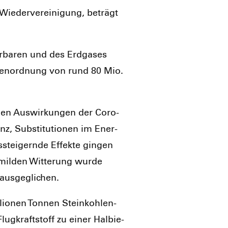
e­der­ver­ei­ni­gung, beträgt
r­ba­ren und des Erd­ga­ses
­ßen­ord­nung von rund 80 Mio.
a­len Aus­wir­kun­gen der Coro­
nz, Sub­sti­tu­tio­nen im Ener­
stei­gern­de Effek­te gin­gen
mil­den Wit­te­rung wur­de
us­ge­gli­chen.
io­nen Ton­nen Stein­koh­len­
ug­kraft­stoff zu einer Hal­bie­