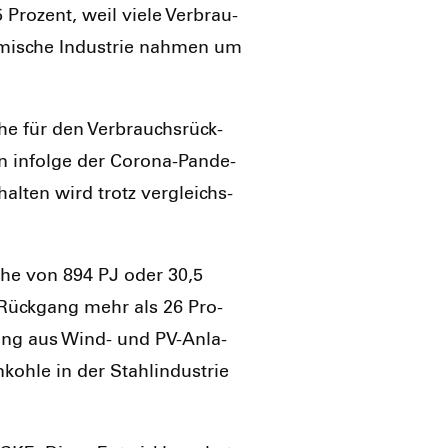
Pro­zent, weil vie­le Ver­brau­
he­mi­sche Indus­trie nah­men um
che für den Ver­brauchs­rück­
n infol­ge der Coro­na-Pan­de­
al­ten wird trotz ver­gleichs­
Höhe von 894 PJ oder 30,5
 Rück­gang mehr als 26 Pro­
i­sung aus Wind- und PV-Anla­
oh­le in der Stahl­in­dus­trie