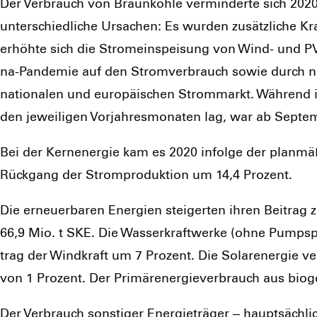
Der Ver­brauch von Braun­koh­le ver­min­der­te sich 202
unter­schied­li­che Ursa­chen: Es wur­den zusätz­li­che Kra
erhöh­te sich die Strom­ein­spei­sung von Wind- und PV-
na-Pan­de­mie auf den Strom­ver­brauch sowie durch nied­
natio­na­len und euro­päi­schen Strom­markt. Wäh­rend 
den jewei­li­gen Vor­jah­res­mo­na­ten lag, war ab Sep­tem
Bei der Kern­ener­gie kam es 2020 infol­ge der plan­mä
Rück­gang der Strom­pro­duk­ti­on um 14,4 Pro­zent.
Die erneu­er­ba­ren Ener­gien stei­ger­ten ihren Bei­tr
66,9 Mio. t SKE. Die Was­ser­kraft­wer­ke (ohne Pump­spe
trag der Wind­kraft um 7 Pro­zent. Die Solar­ener­gie ver
von 1 Pro­zent. Der Pri­mär­ener­gie­ver­brauch aus bio­ge
Der Ver­brauch sons­ti­ger Ener­gie­trä­ger – haupt­säch­