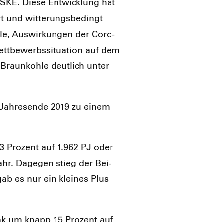
SKE. Die­se Ent­wick­lung hat
rt und wit­te­rungs­be­dingt
le, Aus­wir­kun­gen der Coro­
t­be­werbs­si­tua­ti­on auf dem
raun­koh­le deut­lich unter
 Jah­res­en­de 2019 zu einem
 3 Pro­zent auf 1.962 PJ oder
jahr. Dage­gen stieg der Bei­
gab es nur ein klei­nes Plus
 sank um knapp 15 Pro­zent auf