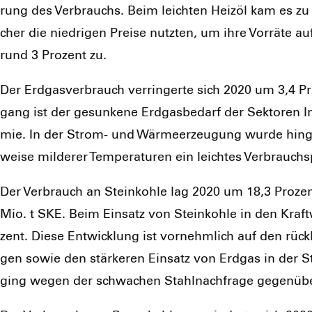
rung des Ver­brauchs. Beim leich­ten Heiz­öl kam es zu A
cher die nied­ri­gen Prei­se nutz­ten, um ihre Vor­rä­te a
rund 3 Pro­zent zu.
Der Erd­gas­ver­brauch ver­rin­ger­te sich 2020 um 3,4 P
gang ist der gesun­ke­ne Erd­gas­be­darf der Sek­to­ren 
mie. In der Strom- und Wär­me­er­zeu­gung wur­de hin­ge­
wei­se mil­de­rer Tem­pe­ra­tu­ren ein leich­tes Ver­brauchs
Der Ver­brauch an Stein­koh­le lag 2020 um 18,3 Pro­ze
Mio. t SKE. Beim Ein­satz von Stein­koh­le in den Kraf
zent. Die­se Ent­wick­lung ist vor­nehm­lich auf den rüc
gen sowie den stär­ke­ren Ein­satz von Erd­gas in der Str
ging wegen der schwa­chen Stahl­nach­fra­ge gegen­üb