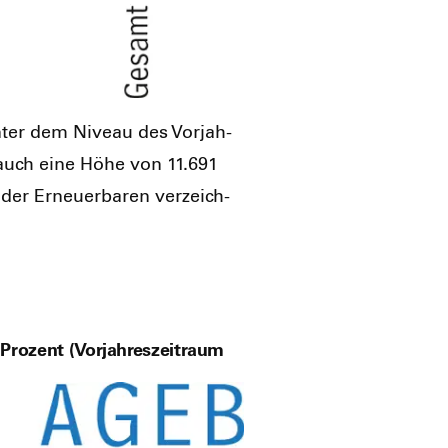
nter dem Niveau des Vor­jah­
­brauch eine Höhe von 11.691
der Erneu­er­ba­ren ver­zeich­
 Prozent (Vorjahreszeitraum