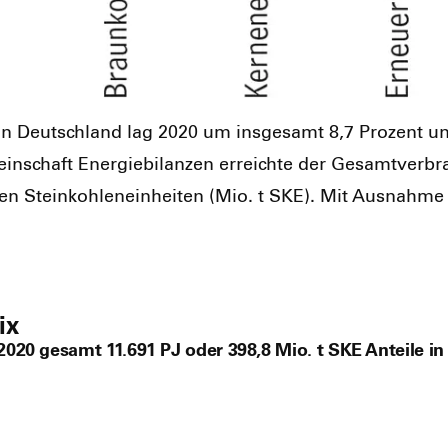
in Deutsch­land lag 2020 um ins­ge­samt 8,7 Pro­zent u
ein­schaft Ener­gie­bi­lan­zen erreich­te der Gesamt­ver
en Stein­koh­len­ein­hei­ten (Mio. t SKE). Mit Aus­nah­me 
ix
020 gesamt 11.691 PJ oder 398,8 Mio. t SKE Anteile in