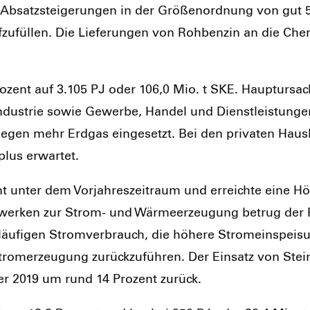
bsatz­stei­ge­run­gen in der Grö­ßen­ord­nung von gut 5 
uf­zu­fül­len. Die Lie­fe­run­gen von Roh­ben­zin an die C
ro­zent auf 3.105 PJ oder 106,0 Mio. t SKE. Haupt­ur­sa­
Indus­trie sowie Gewer­be, Han­del und Dienst­leis­tun­ge
gen mehr Erd­gas ein­ge­setzt. Bei den pri­va­ten Haus­h
­plus erwar­tet.
nt unter dem Vor­jah­res­zeit­raum und erreich­te eine 
t­wer­ken zur Strom- und Wär­me­er­zeu­gung betrug der
k­läu­fi­gen Strom­ver­brauch, die höhe­re Strom­ein­spe
om­erzeu­gung zurück­zu­füh­ren. Der Ein­satz von Stein­k
er 2019 um rund 14 Pro­zent zurück.