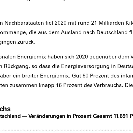
n Nach­bar­staa­ten fiel 2020 mit rund 21 Mil­li­ar­den K
 Strom­men­ge, die aus dem Aus­land nach Deutsch­land f
gin­gen zurück.
tio­na­len Ener­gie­mix haben sich 2020 gegen­über dem Vo
Rück­gang, so dass die Ener­gie­ver­sor­gung in Deutsch­
t aber ein brei­ter Ener­gie­mix. Gut 60 Pro­zent des inlä
k­ten zusam­men knapp 16 Pro­zent des Ver­brauchs. Die E
chs
tschland — Veränderungen in Prozent Gesamt 11.691 PJ