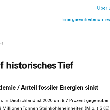
Über 
Energieeinheitenumre
ef
 historisches Tief
mie / Anteil fossiler Energien sinkt
h. in Deutsch­land ist 2020 um 8,7 Pro­zent gegen­über 
il­lio­nen Ton­nen Stein­koh­len­ein­hei­ten (Mio. t SKE) e