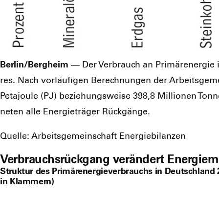
Berlin/Bergheim
— Der Ver­brauch an Pri­mär­ener­gie 
res. Nach vor­läu­fi­gen Berech­nun­gen der Arbeits­ge­m
Peta­joule (PJ) bezie­hungs­wei­se 398,8 Mil­lio­nen Ton­n
ne­ten alle Ener­gie­trä­ger Rück­gän­ge.
Quel­le: Arbeits­ge­mein­schaft Ener­gie­bi­lan­zen
Verbrauchsrückgang verändert Energiem
Struktur des Primärenergieverbrauchs in Deutschland 2
in Klammern)