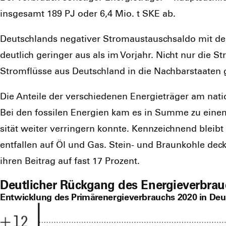
ins­ge­samt 189 PJ oder 6,4 Mio. t SKE ab.
Deutsch­lands nega­ti­ver Strom­aus­tausch­sal­do mit de
deut­lich gerin­ger aus als im Vor­jahr. Nicht nur die
Strom­flüs­se aus Deutsch­land in die Nach­bar­staa­ten 
Die Antei­le der ver­schie­de­nen Ener­gie­trä­ger am na
Bei den fos­si­len Ener­gien kam es in Sum­me zu einem 
si­tät wei­ter ver­rin­gern konn­te. Kenn­zeich­nend bleib
ent­fal­len auf Öl und Gas. Stein- und Braun­koh­le dec
ihren Bei­trag auf fast 17 Pro­zent.
Deutlicher Rückgang des Energieverbrau
Entwicklung des Primärenergieverbrauchs 2020 in Deu