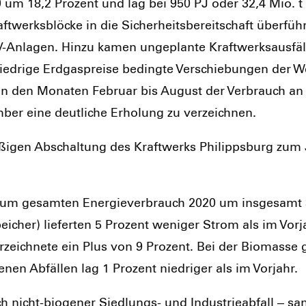
0 um 18,2 Pro­zent und lag bei 950 PJ oder 32,4 Mio. t 
ft­werks­blö­cke in die Sicher­heits­be­reit­schaft über­füh
Anla­gen. Hin­zu kamen unge­plan­te Kraft­werks­aus­fäl­
ri­ge Erd­gas­prei­se beding­te Ver­schie­bun­gen der Wet
in den Mona­ten Febru­ar bis August der Ver­brauch an B
­ber eine deut­li­che Erho­lung zu ver­zeich­nen.
­ßi­gen Abschal­tung des Kraft­werks Phil­ipps­burg zum
ag zum gesam­ten Ener­gie­ver­brauch 2020 um ins­ge­samt
i­cher) lie­fer­ten 5 Pro­zent weni­ger Strom als im Vor­
­zeich­ne­te ein Plus von 9 Pro­zent. Bei der Bio­mas­se 
­nen Abfäl­len lag 1 Pro­zent nied­ri­ger als im Vor­jahr.
lich nicht-bio­ge­ner Sied­lungs- und Indus­trie­ab­fall –