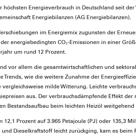
öchs­ten Ener­gie­ver­brauch in Deutsch­land seit der Wi
mein­schaft Ener­gie­bi­lan­zen (AG Ener­gie­bi­lan­zen).
 Ver­schie­bun­gen im Ener­gie­mix zuguns­ten der Erneu­e
 der ener­gie­be­ding­ten CO₂-Emis­sio­nen in einer Grö
r­jahr um rund 12 Pro­zent.
 sind vor allem die gesamt­wirt­schaft­li­chen und sek­to­r
e Trends, wie die wei­te­re Zunah­me der Ener­gie­ef­fi­zi­e
r­gleichs­wei­se mil­de Wit­te­rung. Leich­te ver­brauchs­
ie­prei­sen aus. Der ver­brauchs­dämp­fen­de Effekt der 
en Bestands­auf­bau beim leich­ten Heiz­öl weit­ge­hend a
12,1 Pro­zent auf 3.965 Peta­joule (PJ) oder 135,3 Mil­l
nd Die­sel­kraft­stoff leicht zurück­ging, kam es beim Fl