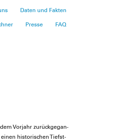
uns
Daten und Fakten
chner
Presse
FAQ
dem Vor­jahr zurück­ge­gan­
inen his­to­ri­schen Tiefst­