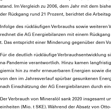
stand. Im Ver­gleich zu 2006, dem Jahr mit dem bis­her h
der Rück­gang rund 21 Pro­zent, berich­tet die Arbeits­ge­
Infol­ge des rück­läu­fi­gen Ver­brauchs sowie wei­te­ren
rech­net die AG Ener­gie­bi­lan­zen mit einem Rück­gang
t. Das ent­spricht einer Min­de­rung gegen­über dem Vo
Für die deut­lich rück­läu­fi­ge Ver­brauchs­ent­wick­lung
na-Pan­de­mie ver­ant­wort­lich. Hin­zu kamen lang­fris­ti­g
gie­mix hin zu mehr erneu­er­ba­ren Ener­gien sowie die ve
von den im Jah­res­ver­lauf spür­bar gesun­ke­nen Ener­g
nach Ein­schät­zung der AG Ener­gie­bi­lan­zen durch ein
Der Ver­brauch von Mine­ral­öl sank 2020 ins­ge­samt um 
ein­hei­ten (Mio. t SKE). Wäh­rend der Absatz von Otto- u