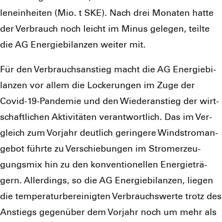
len­ein­hei­ten (Mio. t SKE). Nach drei Mona­ten hat­te
der Ver­brauch noch leicht im Minus gele­gen, teil­te
die AG Ener­gie­bi­lan­zen wei­ter mit.
Für den Ver­brauchs­an­stieg macht die AG Ener­gie­bi­
lan­zen vor allem die Locke­run­gen im Zuge der
Covid-19-Pan­de­mie und den Wie­der­an­stieg der wirt­
schaft­li­chen Akti­vi­tä­ten ver­ant­wort­lich. Das im Ver­
gleich zum Vor­jahr deut­lich gerin­ge­re Wind­strom­an­
ge­bot führ­te zu Ver­schie­bun­gen im Strom­erzeu­
gungs­mix hin zu den kon­ven­tio­nel­len Ener­gie­trä­
gern. Aller­dings, so die AG Ener­gie­bi­lan­zen, lie­gen
die tem­pe­ra­tur­be­rei­nig­ten Ver­brauchs­wer­te trotz des
Anstiegs gegen­über dem Vor­jahr noch um mehr als