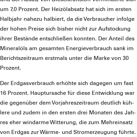
um 7,0 Pro­zent. Der Heiz­öl­ab­satz hat sich im ers­ten
Halb­jahr nahe­zu hal­biert, da die Ver­brau­cher infol­ge
der hohen Prei­se sich bis­her nicht zur Auf­sto­ckung
ihrer Bestän­de ent­schlie­ßen konn­ten. Der Anteil des
Mine­ral­öls am gesam­ten Ener­gie­ver­brauch sank im
Berichts­zeit­raum erst­mals unter die Mar­ke von 30
Pro­zent.
Der Erd­gas­ver­brauch erhöh­te sich dage­gen um fast
16 Pro­zent. Haupt­ur­sa­che für die­se Ent­wick­lung war
die gegen­über dem Vor­jah­res­zeit­raum deut­lich küh­
le­re und zudem in den ers­ten drei Mona­ten des Jah­
res eher wind­ar­me Wit­te­rung, die zum Mehr­ein­satz
von Erd­gas zur Wär­me- und Strom­erzeu­gung führ­te.