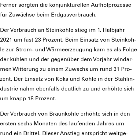
Fer­ner sorg­ten die kon­junk­tu­rel­len Auf­hol­pro­zes­se
für Zuwäch­se beim Erd­gas­ver­brauch.
Der Ver­brauch an Stein­koh­le stieg im 1. Halb­jahr
2021 um fast 23 Pro­zent. Beim Ein­satz von Stein­koh­
le zur Strom- und Wär­me­er­zeu­gung kam es als Fol­ge
der küh­len und der gegen­über dem Vor­jahr wind­ar­
men Wit­te­rung zu einem Zuwachs um rund 31 Pro­
zent. Der Ein­satz von Koks und Koh­le in der Stahl­in­
dus­trie nahm eben­falls deut­lich zu und erhöh­te sich
um knapp 18 Pro­zent.
Der Ver­brauch von Braun­koh­le erhöh­te sich in den
ers­ten sechs Mona­ten des lau­fen­den Jah­res um
rund ein Drit­tel. Die­ser Anstieg ent­spricht weit­ge­