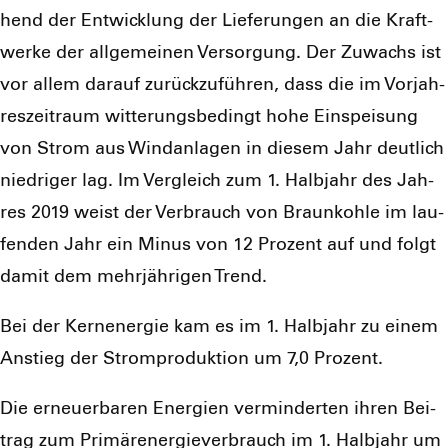
hend der Ent­wick­lung der Lie­fe­run­gen an die Kraft­
wer­ke der all­ge­mei­nen Ver­sor­gung. Der Zuwachs ist
vor allem dar­auf zurück­zu­füh­ren, dass die im Vor­jah­
res­zeit­raum wit­te­rungs­be­dingt hohe Ein­spei­sung
von Strom aus Wind­an­la­gen in die­sem Jahr deut­lich
nied­ri­ger lag. Im Ver­gleich zum 1. Halb­jahr des Jah­
res 2019 weist der Ver­brauch von Braun­koh­le im lau­
fen­den Jahr ein Minus von 12 Pro­zent auf und folgt
damit dem mehr­jäh­ri­gen Trend.
Bei der Kern­ener­gie kam es im 1. Halb­jahr zu einem
Anstieg der Strom­pro­duk­ti­on um 7,0 Pro­zent.
Die erneu­er­ba­ren Ener­gien ver­min­der­ten ihren Bei­
trag zum Pri­mär­ener­gie­ver­brauch im 1. Halb­jahr um