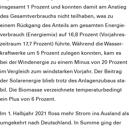
ins­ge­samt 1 Pro­zent und konn­ten damit am Anstieg
des Gesamt­ver­brauchs nicht teil­ha­ben, was zu
einem Rück­gang des Anteils am gesam­ten Ener­gie­
ver­brauch (Ener­gie­mix) auf 16,8 Pro­zent (Vor­jah­res­
zeit­raum 17,7 Pro­zent) führ­te. Wäh­rend die Was­ser­
kraft­wer­ke um 5 Pro­zent zule­gen konn­ten, kam es
bei der Wind­ener­gie zu einem Minus von 20 Pro­zent
im Ver­gleich zum wind­star­ken Vor­jahr. Der Bei­trag
der Solar­ener­gie blieb trotz des Anla­gen­zu­baus sta­
bil. Die Bio­mas­se ver­zeich­ne­te tem­pe­ra­tur­be­dingt
ein Plus von 6 Pro­zent.
Im 1. Halb­jahr 2021 floss mehr Strom ins Aus­land als
umge­kehrt nach Deutsch­land. In Sum­me ging der