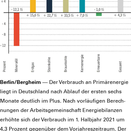
Berlin/Bergheim
— Der Ver­brauch an Pri­mär­ener­gie
liegt in Deutsch­land nach Ablauf der ers­ten sechs
Mona­te deut­lich im Plus. Nach vor­läu­fi­gen Berech­
nun­gen der Arbeits­ge­mein­schaft Ener­gie­bi­lan­zen
erhöh­te sich der Ver­brauch im 1. Halb­jahr 2021 um
4,3 Pro­zent gegen­über dem Vor­jah­res­zeit­raum. Der