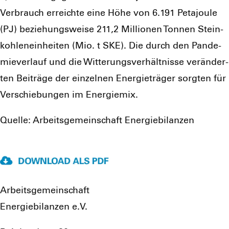
Ver­brauch erreich­te eine Höhe von 6.191 Peta­joule
(PJ) bezie­hungs­wei­se 211,2 Mil­lio­nen Ton­nen Stein­
koh­len­ein­hei­ten (Mio. t SKE). Die durch den Pan­de­
mie­ver­lauf und die Wit­te­rungs­ver­hält­nis­se ver­än­der­
ten Bei­trä­ge der ein­zel­nen Ener­gie­trä­ger sorg­ten für
Ver­schie­bun­gen im Ener­gie­mix.
Quel­le: Arbeits­ge­mein­schaft Ener­gie­bi­lan­zen
Arbeitsgemeinschaft
Energiebilanzen e.V.