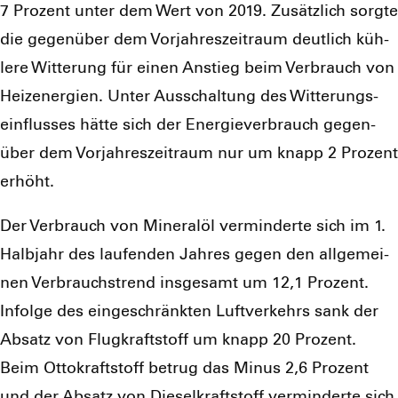
7 Pro­zent unter dem Wert von 2019. Zusätz­lich sorg­te
die gegen­über dem Vor­jah­res­zeit­raum deut­lich küh­
le­re Wit­te­rung für einen Anstieg beim Ver­brauch von
Heiz­ener­gien. Unter Aus­schal­tung des Wit­te­rungs­
ein­flus­ses hät­te sich der Ener­gie­ver­brauch gegen­
über dem Vor­jah­res­zeit­raum nur um knapp 2 Pro­zent
erhöht.
Der Ver­brauch von Mine­ral­öl ver­min­der­te sich im 1.
Halb­jahr des lau­fen­den Jah­res gegen den all­ge­mei­
nen Ver­brauchs­trend ins­ge­samt um 12,1 Pro­zent.
Infol­ge des ein­ge­schränk­ten Luft­ver­kehrs sank der
Absatz von Flug­kraft­stoff um knapp 20 Pro­zent.
Beim Otto­kraft­stoff betrug das Minus 2,6 Pro­zent
und der Absatz von Die­sel­kraft­stoff ver­min­der­te sich