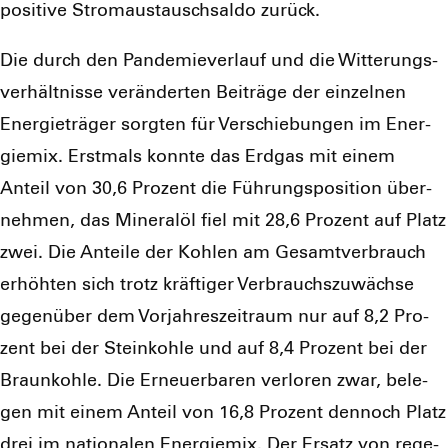
posi­ti­ve Strom­aus­tausch­sal­do zurück.
Die durch den Pan­de­mie­ver­lauf und die Wit­te­rungs­
ver­hält­nis­se ver­än­der­ten Bei­trä­ge der ein­zel­nen
Ener­gie­trä­ger sorg­ten für Ver­schie­bun­gen im Ener­
gie­mix. Erst­mals konn­te das Erd­gas mit einem
Anteil von 30,6 Pro­zent die Füh­rungs­po­si­ti­on über­
neh­men, das Mine­ral­öl fiel mit 28,6 Pro­zent auf Platz
zwei. Die Antei­le der Koh­len am Gesamt­ver­brauch
erhöh­ten sich trotz kräf­ti­ger Ver­brauchs­zu­wäch­se
gegen­über dem Vor­jah­res­zeit­raum nur auf 8,2 Pro­
zent bei der Stein­koh­le und auf 8,4 Pro­zent bei der
Braun­koh­le. Die Erneu­er­ba­ren ver­lo­ren zwar, bele­
gen mit einem Anteil von 16,8 Pro­zent den­noch Platz
drei im natio­na­len Ener­gie­mix. Der Ersatz von rege­