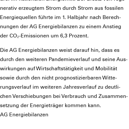
ne­ra­tiv erzeug­tem Strom durch Strom aus fos­si­len
Ener­gie­quel­len führ­te im 1. Halb­jahr nach Berech­
nun­gen der AG Ener­gie­bi­lan­zen zu einem Anstieg
der CO₂-Emis­sio­nen um 6,3 Pro­zent.
Die AG Ener­gie­bi­lan­zen weist dar­auf hin, dass es
durch den wei­te­ren Pan­de­mie­ver­lauf und sei­ne Aus­
wir­kun­gen auf Wirt­schafts­tä­tig­keit und Mobi­li­tät
sowie durch den nicht pro­gnos­ti­zier­ba­ren Wit­te­
rungs­ver­lauf im wei­te­ren Jah­res­ver­lauf zu deut­li­
chen Ver­schie­bun­gen bei Ver­brauch und Zusam­men­
set­zung der Ener­gie­trä­ger kom­men kann.
AG Ener­gie­bi­lan­zen