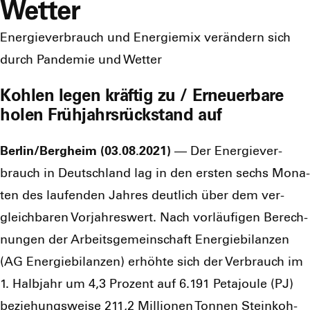
Wetter
Energieverbrauch und Energiemix verändern sich
durch Pandemie und Wetter
Kohlen legen kräftig zu / Erneuerbare
holen Frühjahrsrückstand auf
Berlin/Bergheim (03.08.2021)
— Der Ener­gie­ver­
brauch in Deutsch­land lag in den ers­ten sechs Mona­
ten des lau­fen­den Jah­res deut­lich über dem ver­
gleich­ba­ren Vor­jah­res­wert. Nach vor­läu­fi­gen Berech­
nun­gen der Arbeits­ge­mein­schaft Ener­gie­bi­lan­zen
(AG Ener­gie­bi­lan­zen) erhöh­te sich der Ver­brauch im
1. Halb­jahr um 4,3 Pro­zent auf 6.191 Peta­joule (PJ)
bezie­hungs­wei­se 211,2 Mil­lio­nen Ton­nen Stein­koh­