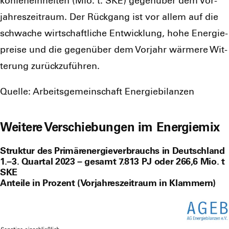
koh­len­ein­hei­ten (Mio. t. SKE) gegen­über dem Vor­
jah­res­zeit­raum. Der Rück­gang ist vor allem auf die
schwa­che wirt­schaft­li­che Ent­wick­lung, hohe Ener­gie­
prei­se und die gegen­über dem Vor­jahr wär­me­re Wit­
te­rung zurück­zu­füh­ren.
Quel­le: Arbeits­ge­mein­schaft Ener­gie­bi­lan­zen
Weitere Verschiebungen im Energiemix
Struktur des Primärenergieverbrauchs in Deutschland
1.–3. Quartal 2023 – gesamt 7.813 PJ oder 266,6 Mio. t
SKE
Anteile in Prozent (Vorjahreszeitraum in Klammern)