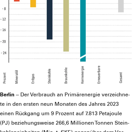
Ber­lin
– Der Ver­brauch an Pri­mär­ener­gie ver­zeich­ne­
te in den ers­ten neun Mona­ten des Jah­res 2023
einen Rück­gang um 9 Pro­zent auf 7.813 Peta­joule
(PJ) bezie­hungs­wei­se 266,6 Mil­lio­nen Ton­nen Stein­