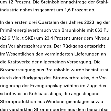
um 12 Pro­zent. Die Stein­koh­len­nach­fra­ge der Stahl­
in­dus­trie nahm ins­ge­samt um 1,6 Pro­zent ab.
In den ers­ten drei Quar­ta­len des Jah­res 2023 lag der
Pri­mär­ener­gie­ver­brauch von Braun­koh­le mit 663 PJ
(22,6 Mio. t SKE) um 23,4 Pro­zent unter dem Niveau
des Vor­jah­res­zeit­rau­mes. Der Rück­gang ent­spricht
im Wesent­li­chen den ver­min­der­ten Lie­fe­run­gen an
die Kraft­wer­ke der all­ge­mei­nen Ver­sor­gung. Die
Strom­erzeu­gung aus Braun­koh­le wur­de beein­flusst
durch den Rück­gang des Strom­ver­brauchs, die Ver­
rin­ge­rung der Erzeu­gungs­ka­pa­zi­tä­ten im Zuge des
schritt­wei­sen Koh­le­aus­stiegs, die ange­stie­ge­ne
Strom­pro­duk­ti­on aus Wind­ener­gie­an­la­gen sowie
den ver­stärk­ten Strom­im­por­ten aus dem benach­bar­