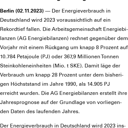
Ber­lin (02.11.2023)
— Der Ener­gie­ver­brauch in
Deutsch­land wird 2023 vor­aus­sicht­lich auf ein
Rekord­tief fal­len. Die Arbeits­ge­mein­schaft Ener­gie­bi­
lan­zen (AG Ener­gie­bi­lan­zen) rech­net gegen­über dem
Vor­jahr mit einem Rück­gang um knapp 8 Pro­zent auf
10.784 Peta­joule (PJ) oder 367,9 Mil­lio­nen Ton­nen
Stein­koh­len­ein­hei­ten (Mio. t SKE). Damit läge der
Ver­brauch um knapp 28 Pro­zent unter dem bis­he­ri­
gen Höchst­stand im Jah­re 1990, als 14.905 PJ
erreicht wur­den. Die AG Ener­gie­bi­lan­zen erstellt ihre
Jah­res­pro­gno­se auf der Grund­la­ge von vor­lie­gen­
den Daten des lau­fen­den Jah­res.
Der Ener­gie­ver­brauch in Deutsch­land wird 2023 ins­