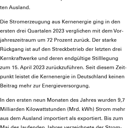
ten Aus­land.
Die Strom­erzeu­gung aus Kern­ener­gie ging in den
ers­ten drei Quar­ta­len 2023 ver­gli­chen mit dem Vor­
jah­res­zeit­raum um 72 Pro­zent zurück. Der star­ke
Rück­gang ist auf den Streck­be­trieb der letz­ten drei
Kern­kraft­wer­ke und deren end­gül­ti­ge Still­le­gung
zum 15. April 2023 zurück­zu­füh­ren. Seit die­sem Zeit­
punkt leis­tet die Kern­ener­gie in Deutsch­land kei­nen
Bei­trag mehr zur Ener­gie­ver­sor­gung.
In den ers­ten neun Mona­ten des Jah­res wur­den 9,7
Mil­li­ar­den Kilo­watt­stun­den (Mrd. kWh) Strom mehr
aus dem Aus­land impor­tiert als expor­tiert. Bis zum
Mai des lau­fen­den Jah­res ver­zeich­ne­te der Strom­