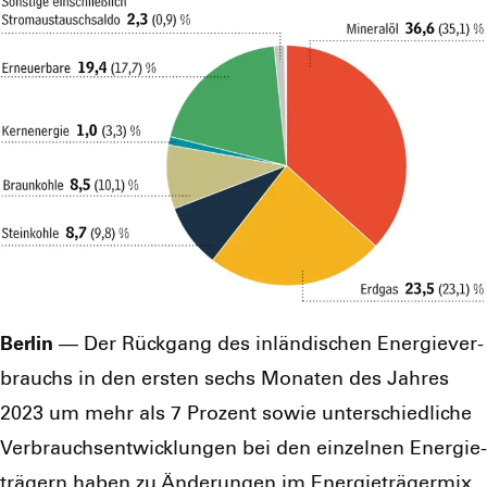
Ber­lin
— Der Rück­gang des inlän­di­schen Ener­gie­ver­
brauchs in den ers­ten sechs Mona­ten des Jah­res
2023 um mehr als 7 Pro­zent sowie unter­schied­li­che
Ver­brauchs­ent­wick­lun­gen bei den ein­zel­nen Ener­gie­
trä­gern haben zu Ände­run­gen im Ener­gie­trä­ger­mix