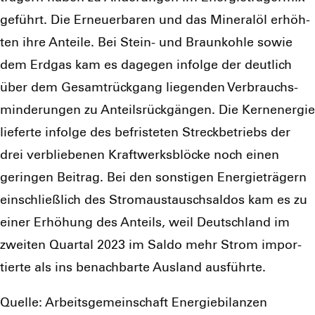
geführt. Die Erneu­er­ba­ren und das Mine­ral­öl erhöh­
ten ihre Antei­le. Bei Stein- und Braun­koh­le sowie
dem Erd­gas kam es dage­gen infol­ge der deut­lich
über dem Gesamt­rück­gang lie­gen­den Ver­brauchs­
min­de­run­gen zu Anteils­rück­gän­gen. Die Kern­ener­gie
lie­fer­te infol­ge des befris­te­ten Streck­be­triebs der
drei ver­blie­be­nen Kraft­werks­blö­cke noch einen
gerin­gen Bei­trag. Bei den sons­ti­gen Ener­gie­trä­gern
ein­schließ­lich des Strom­aus­tausch­sal­dos kam es zu
einer Erhö­hung des Anteils, weil Deutsch­land im
zwei­ten Quar­tal 2023 im Sal­do mehr Strom impor­
tier­te als ins benach­bar­te Aus­land aus­führ­te.
Quel­le: Arbeits­ge­mein­schaft Ener­gie­bi­lan­zen