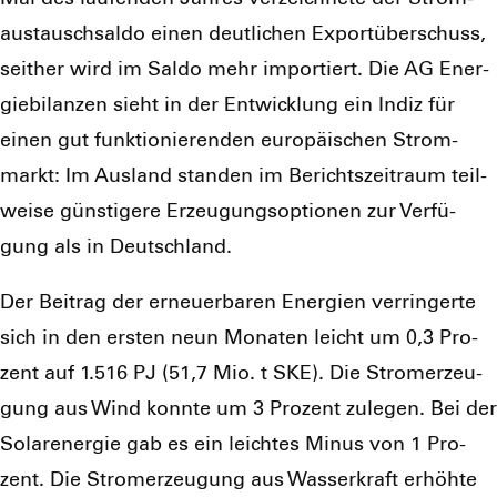
aus­tausch­sal­do einen deut­li­chen Export­über­schuss,
seit­her wird im Sal­do mehr impor­tiert. Die AG Ener­
gie­bi­lan­zen sieht in der Ent­wick­lung ein Indiz für
einen gut funk­tio­nie­ren­den euro­päi­schen Strom­
markt: Im Aus­land stan­den im Berichts­zeit­raum teil­
wei­se güns­ti­ge­re Erzeu­gungs­op­tio­nen zur Ver­fü­
gung als in Deutsch­land.
Der Bei­trag der erneu­er­ba­ren Ener­gien ver­rin­ger­te
sich in den ers­ten neun Mona­ten leicht um 0,3 Pro­
zent auf 1.516 PJ (51,7 Mio. t SKE). Die Strom­erzeu­
gung aus Wind konn­te um 3 Pro­zent zule­gen. Bei der
Solar­ener­gie gab es ein leich­tes Minus von 1 Pro­
zent. Die Strom­erzeu­gung aus Was­ser­kraft erhöh­te