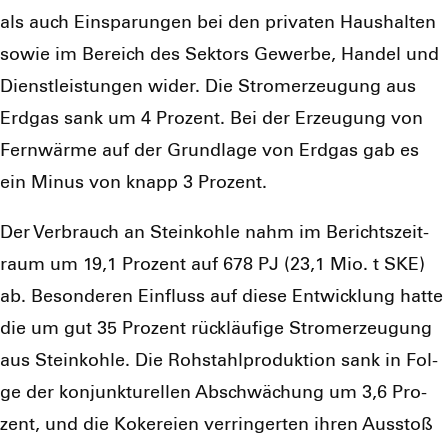
als auch Ein­spa­run­gen bei den pri­va­ten Haus­hal­ten
sowie im Bereich des Sek­tors Gewer­be, Han­del und
Dienst­leis­tun­gen wider. Die Strom­erzeu­gung aus
Erd­gas sank um 4 Pro­zent. Bei der Erzeu­gung von
Fern­wär­me auf der Grund­la­ge von Erd­gas gab es
ein Minus von knapp 3 Pro­zent.
Der Ver­brauch an Stein­koh­le nahm im Berichts­zeit­
raum um 19,1 Pro­zent auf 678 PJ (23,1 Mio. t SKE)
ab. Beson­de­ren Ein­fluss auf die­se Ent­wick­lung hat­te
die um gut 35 Pro­zent rück­läu­fi­ge Strom­erzeu­gung
aus Stein­koh­le. Die Roh­stahl­pro­duk­ti­on sank in Fol­
ge der kon­junk­tu­rel­len Abschwä­chung um 3,6 Pro­
zent, und die Koke­rei­en ver­rin­ger­ten ihren Aus­stoß