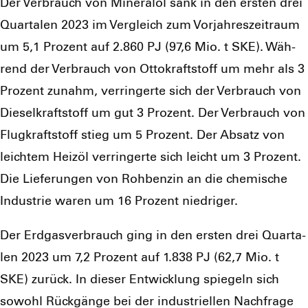
Der Ver­brauch von Mine­ral­öl sank in den ers­ten drei
Quar­ta­len 2023 im Ver­gleich zum Vor­jah­res­zeit­raum
um 5,1 Pro­zent auf 2.860 PJ (97,6 Mio. t SKE). Wäh­
rend der Ver­brauch von Otto­kraft­stoff um mehr als 3
Pro­zent zunahm, ver­rin­ger­te sich der Ver­brauch von
Die­sel­kraft­stoff um gut 3 Pro­zent. Der Ver­brauch von
Flug­kraft­stoff stieg um 5 Pro­zent. Der Absatz von
leich­tem Heiz­öl ver­rin­ger­te sich leicht um 3 Pro­zent.
Die Lie­fe­run­gen von Roh­ben­zin an die che­mi­sche
Indus­trie waren um 16 Pro­zent nied­ri­ger.
Der Erd­gas­ver­brauch ging in den ers­ten drei Quar­ta­
len 2023 um 7,2 Pro­zent auf 1.838 PJ (62,7 Mio. t
SKE) zurück. In die­ser Ent­wick­lung spie­geln sich
sowohl Rück­gän­ge bei der indus­tri­el­len Nach­fra­ge