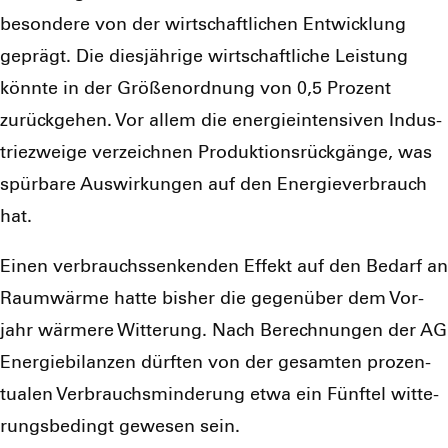
be­son­de­re von der wirt­schaft­li­chen Ent­wick­lung
geprägt. Die dies­jäh­ri­ge wirt­schaft­li­che Leis­tung
könn­te in der Grö­ßen­ord­nung von 0,5 Pro­zent
zurück­ge­hen. Vor allem die ener­gie­in­ten­si­ven Indus­
trie­zwei­ge ver­zeich­nen Pro­duk­ti­ons­rück­gän­ge, was
spür­ba­re Aus­wir­kun­gen auf den Ener­gie­ver­brauch
hat.
Einen ver­brauchs­sen­ken­den Effekt auf den Bedarf an
Raum­wär­me hat­te bis­her die gegen­über dem Vor­
jahr wär­me­re Wit­te­rung. Nach Berech­nun­gen der AG
Ener­gie­bi­lan­zen dürf­ten von der gesam­ten pro­zen­
tua­len Ver­brauchs­min­de­rung etwa ein Fünf­tel wit­te­
rungs­be­dingt gewe­sen sein.