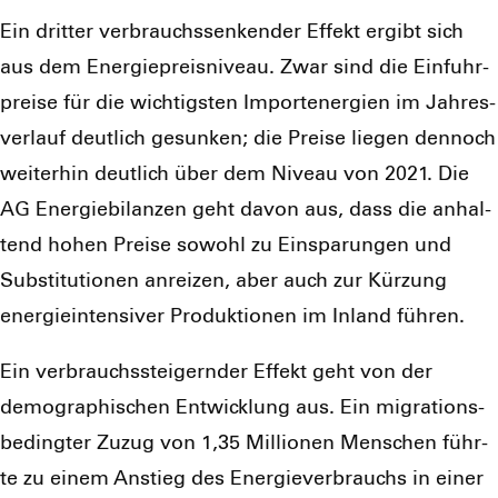
Ein drit­ter ver­brauchs­sen­ken­der Effekt ergibt sich
aus dem Ener­gie­preis­ni­veau. Zwar sind die Ein­fuhr­
prei­se für die wich­tigs­ten Import­ener­gien im Jah­res­
ver­lauf deut­lich gesun­ken; die Prei­se lie­gen den­noch
wei­ter­hin deut­lich über dem Niveau von 2021. Die
AG Ener­gie­bi­lan­zen geht davon aus, dass die anhal­
tend hohen Prei­se sowohl zu Ein­spa­run­gen und
Sub­sti­tu­tio­nen anrei­zen, aber auch zur Kür­zung
ener­gie­in­ten­si­ver Pro­duk­tio­nen im Inland füh­ren.
Ein ver­brauchs­stei­gern­der Effekt geht von der
demo­gra­phi­schen Ent­wick­lung aus. Ein migra­ti­ons­
be­ding­ter Zuzug von 1,35 Mil­lio­nen Men­schen führ­
te zu einem Anstieg des Ener­gie­ver­brauchs in einer