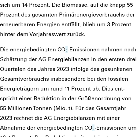
sich um 14 Pro­zent. Die Bio­mas­se, auf die knapp 55
Pro­zent des gesam­ten Pri­mär­ener­gie­ver­brauchs der
erneu­er­ba­ren Ener­gien ent­fällt, blieb um 3 Pro­zent
hin­ter dem Vor­jah­res­wert zurück.
Die ener­gie­be­ding­ten CO
₂
-Emis­sio­nen nah­men nach
Schät­zung der AG Ener­gie­bi­lan­zen in den ers­ten drei
Quar­ta­len des Jah­res 2023 infol­ge des gesun­ke­nen
Gesamt­ver­brauchs ins­be­son­de­re bei den fos­si­len
Ener­gie­trä­gern um rund 11 Pro­zent ab. Dies ent­
spricht einer Reduk­ti­on in der Grö­ßen­ord­nung von
55 Mil­lio­nen Ton­nen (Mio. t). Für das Gesamt­jahr
2023 rech­net die AG Ener­gie­bi­lan­zen mit einer
Abnah­me der ener­gie­be­ding­ten CO
₂
-Emis­sio­nen um