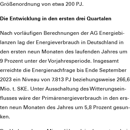
Grö­ßen­ord­nung von etwa 200 PJ.
Die Ent­wick­lung in den ers­ten drei Quar­ta­len
Nach vor­läu­fi­gen Berech­nun­gen der AG Ener­gie­bi­
lan­zen lag der Ener­gie­ver­brauch in Deutsch­land in
den ers­ten neun Mona­ten des lau­fen­den Jah­res um
9 Pro­zent unter der Vor­jah­res­pe­ri­ode. Ins­ge­samt
erreich­te die Ener­gie­nach­fra­ge bis Ende Sep­tem­ber
2023 ein Niveau von 7.813 PJ bezie­hungs­wei­se 266,6
Mio. t. SKE. Unter Aus­schal­tung des Wit­te­rungs­ein­
flus­ses wäre der Pri­mär­ener­gie­ver­brauch in den ers­
ten neun Mona­ten des Jah­res um 5,8 Pro­zent gesun­
ken.