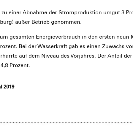
r zu einer Abnah­me der Strom­pro­duk­ti­on umgut 3 Pr
pps­burg) außer Betrieb genom­men.
ag zum gesam­ten Ener­gie­ver­brauch in den ers­ten neun
Pro­zent. Bei der Was­ser­kraft gab es einen Zuwachs von
r­harr­te auf dem Niveau des Vor­jah­res. Der Anteil der
4,8 Pro­zent.
l 2019