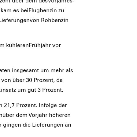
­zent über dem des­Vor­jah­res­
 kam es bei­Flug­ben­zin zu
e­fe­run­gen­von Roh­ben­zin
 küh­le­ren­Früh­jahr vor
ona­ten ins­ge­samt um mehr als
 von über 30 Pro­zent, da
Ein­satz um gut 3 Pro­zent.
 21,7 Pro­zent. Infol­ge der
gen­über dem Vor­jahr höhe­ren
gin­gen die Lie­fe­run­gen an