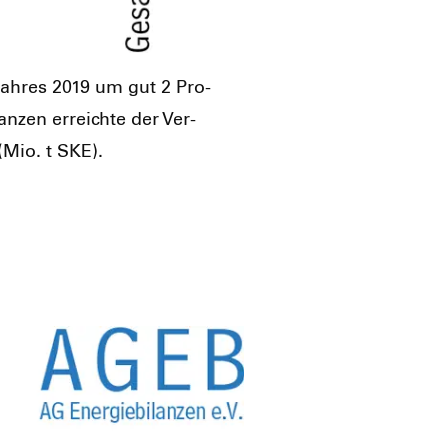
Jah­res 2019 um gut 2 Pro­
an­zen erreich­te der Ver­
 (Mio. t SKE).