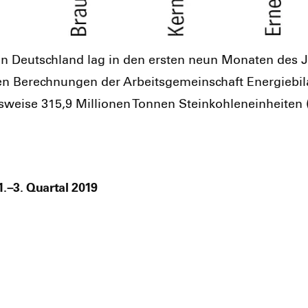
 in Deutsch­land lag in den ers­ten neun Mona­ten des 
en Berech­nun­gen der Arbeits­ge­mein­schaft Ener­gie­bi­l
ei­se 315,9 Mil­lio­nen Ton­nen Stein­koh­len­ein­hei­ten
.–3. Quartal 2019