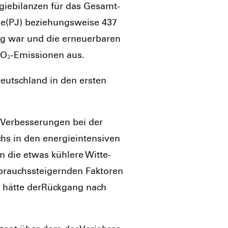
­gie­bi­lan­zen für das Gesamt­
e(PJ) bezie­hungs­wei­se 437
fig war und die erneu­er­ba­ren
CO₂-Emis­sio­nen aus.
Deutsch­land in den ers­ten
Ver­bes­se­run­gen bei der
hs in den ener­gie­in­ten­si­ven
n die etwas küh­le­re Wit­te­
rauchs­stei­gern­den Fak­to­ren
 hät­te der­Rück­gang nach