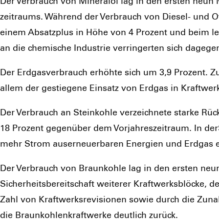
Der Ver­brauch von Mine­ral­öl lag in den ers­ten neun 
zeit­raums. Wäh­rend der Ver­brauch von Die­sel- und Ott
einem Absatz­plus in Höhe von 4 Pro­zent und beim leich
an die che­mi­sche Indus­trie ver­rin­ger­ten sich dage­g
Der Erd­gas­ver­brauch erhöh­te sich um 3,9 Pro­zent. 
allem der gestie­ge­ne Ein­satz von Erd­gas in Kraft­wer­
Der Ver­brauch an Stein­koh­le ver­zeich­ne­te star­ke R
18 Pro­zent gegen­über dem Vor­jah­res­zeit­raum. In d
mehr Strom aus­er­neu­er­ba­ren Ener­gien und Erd­gas er
Der Ver­brauch von Braun­koh­le lag in den ers­ten neun
Sicher­heits­be­reit­schaft wei­te­rer Kraft­werks­blö­ck
Zahl von Kraft­werks­re­vi­sio­nen sowie durch die Zuna
die Braun­koh­len­kraft­wer­ke deut­lich zurück.