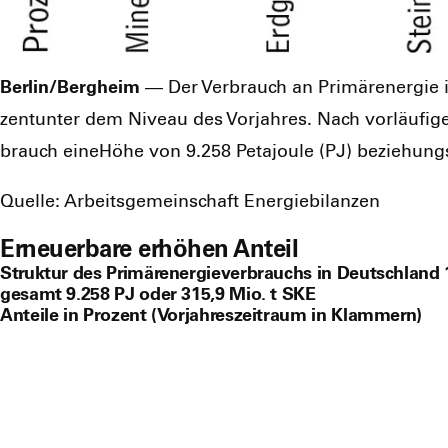
Berlin/Bergheim
— Der Ver­brauch an Pri­mär­ener­gie
zent­un­ter dem Niveau des Vor­jah­res. Nach vor­läu­fi­g
brauch eineHö­he von 9.258 Peta­joule (PJ) bezie­hungs­w
Quel­le: Arbeits­ge­mein­schaft Ener­gie­bi­lan­zen
Erneuerbare erhöhen Anteil
Struktur des Primärenergieverbrauchs in Deutschland 1
gesamt 9.258 PJ oder 315,9 Mio. t SKE
Anteile in Prozent (Vorjahreszeitraum in Klammern)