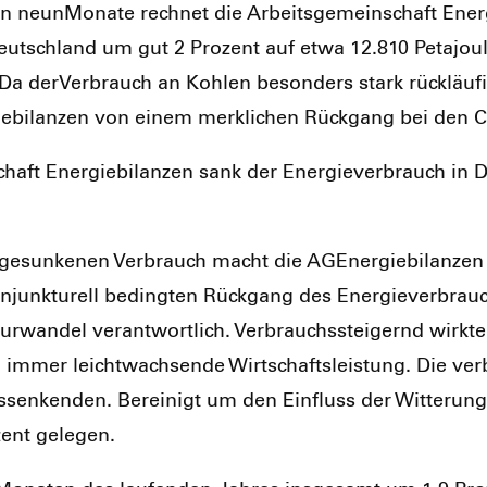
en neun­Mo­na­te rech­net die Arbeits­ge­mein­schaft Ener
eutsch­land um gut 2 Pro­zent auf etwa 12.810 Petajoul
). Da der­Ver­brauch an Koh­len beson­ders stark rück­läu­
ie­bi­lan­zen von einem merk­li­chen Rück­gang bei den 
haft Ener­gie­bi­lan­zen sank der Ener­gie­ver­brauch in 
esun­ke­nen Ver­brauch macht die AGEner­gie­bi­lan­zen 
kon­junk­tu­rell beding­ten Rück­gang des Ener­gie­ver­brauc
r­wan­del ver­ant­wort­lich. Ver­brauchs­stei­gernd wirk­te
mer leicht­wach­sen­de Wirt­schafts­leis­tung. Die ver­b
sen­ken­den. Berei­nigt um den Ein­fluss der Wit­te­rung
zent gele­gen.