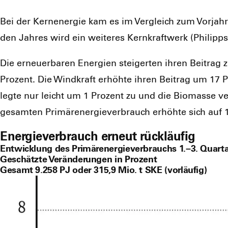
Bei der Kern­ener­gie kam es im Ver­gleich zum Vor­jah
den Jah­res wird ein wei­te­res Kern­kraft­werk (Phil­i
Die erneu­er­ba­ren Ener­gien stei­ger­ten ihren Bei­tr
Pro­zent. Die Wind­kraft erhöh­te ihren Bei­trag um 17 
leg­te nur leicht um 1 Pro­zent zu und die Bio­mas­se ve
gesam­ten Pri­mär­ener­gie­ver­brauch erhöh­te sich auf 1
Energieverbrauch erneut rückläufig
Entwicklung des Primärenergieverbrauchs 1.–3. Quarta
Geschätzte Veränderungen in Prozent
Gesamt 9.258 PJ oder 315,9 Mio. t SKE (vorläufig)