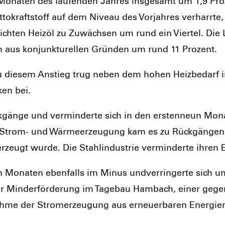
Mona­ten des lau­fen­den Jah­res ins­ge­samt um 1,9 Pro
o­kraft­stoff auf dem Niveau des Vor­jah­res ver­harr­te,
­ten Heiz­öl zu Zuwäch­sen um rund ein Vier­tel. Die Li
en aus kon­junk­tu­rel­len Grün­den um rund 11 Pro­zent.
Zu die­sem Anstieg trug neben dem hohen Heiz­be­darf im
ken bei.
ück­gän­ge und ver­min­der­te sich in den ers­ten­neun M
er­Strom- und Wär­me­er­zeu­gung kam es zu Rück­gän­gen
zeugt wur­de. Die Stahl­in­dus­trie ver­min­der­te ihren 
 Mona­ten eben­falls im Minus und­ver­rin­ger­te sich um
e, der Min­der­för­de­rung im Tage­bau Ham­bach, einer ge
h­me der Strom­erzeu­gung aus erneu­er­ba­ren Ener­gien 