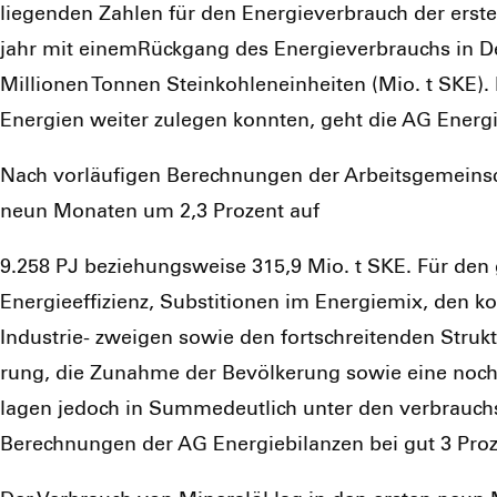
lie­gen­den Zah­len für den Ener­gie­ver­brauch der ers­t
jahr mit einem­Rück­gang des Ener­gie­ver­brauchs in D
Mil­lio­nen Ton­nen Stein­koh­len­ein­hei­ten (Mio. t SKE
Ener­gien wei­ter zule­gen konn­ten, geht die AG Ener­g
Nach vor­läu­fi­gen Berech­nun­gen der Arbeits­ge­mein­sc
neun Mona­ten um 2,3 Pro­zent auf
9.258 PJ bezie­hungs­wei­se 315,9 Mio. t SKE. Für den g
Ener­gie­ef­fi­zi­enz, Substi­tio­nen im Ener­gie­mix, den 
Indus­trie- zwei­gen sowie den fort­schrei­ten­den Struk­tu
rung, die Zunah­me der Bevöl­ke­rung sowie eine noch im
lagen jedoch in Sum­me­deut­lich unter den ver­brauchs­
Berech­nun­gen der AG Ener­gie­bi­lan­zen bei gut 3 Pro­