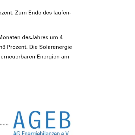
o­zent. Zum Ende des lau­fen­
 Mona­ten des­Jah­res um 4
8 Pro­zent. Die Solar­ener­gie
 erneu­er­ba­ren Ener­gien am