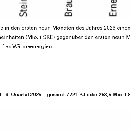
e­te in den ers­ten neun Mona­ten des Jah­res 2025 eine
n­ein­hei­ten (Mio. t SKE) gegen­ü­ber den ers­ten neun M
arf an Wär­me­en­er­gien.
–3. Quartal 2025 – gesamt 7.721 PJ oder 263,5 Mio. t S