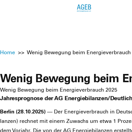
Home
>>
Wenig Bewegung beim Energieverbrauch
Wenig Bewegung beim En
Wenig Bewegung beim Energieverbrauch 2025
Jahresprognose der AG Energiebilanzen/Deutliche
Ber­lin (28.10.2025)
— Der Ener­gie­ver­brauch in Deutsch­
lan­zen) rech­net mit einem Zuwachs um etwa 1 Pro­zent 
dem Vor­jahr. Die von der AG Ener­gie­bi­lan­zen erstell­