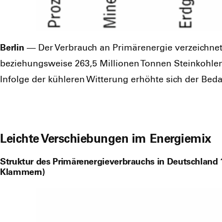
Ber­lin
— Der Ver­brauch an Pri­mär­ener­gie ver­zeich­n
bezie­hungs­wei­se 263,5 Mil­lio­nen Ton­nen Stein­koh­le
Infol­ge der küh­le­ren Wit­te­rung erhöh­te sich der Bed
Leichte Verschiebungen im Energiemix
Struktur des Primärenergieverbrauchs in Deutschland 1.
Klammern)