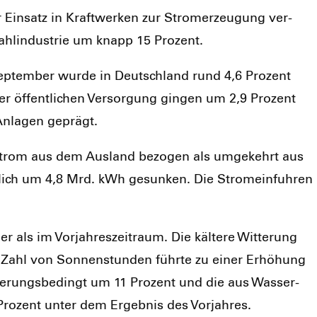
r Ein­satz in Kraft­wer­ken zur Strom­erzeu­gung ver­
hl­in­dus­trie um knapp 15 Pro­zent.
ep­tem­ber wur­de in Deutsch­land rund 4,6 Pro­zent
der öffent­li­chen Ver­sor­gung gin­gen um 2,9 Pro­zent
r Anla­gen geprägt.
r Strom aus dem Aus­land bezo­gen als umge­kehrt aus
t­lich um 4,8 Mrd. kWh gesun­ken. Die Strom­ein­fuh­ren
als im Vor­jah­res­zeit­raum. Die käl­te­re Wit­te­rung
e Zahl von Son­nen­stun­den führ­te zu einer Erhö­hung
te­rungs­be­dingt um 11 Pro­zent und die aus Was­ser­
Pro­zent unter dem Ergeb­nis des Vor­jah­res.