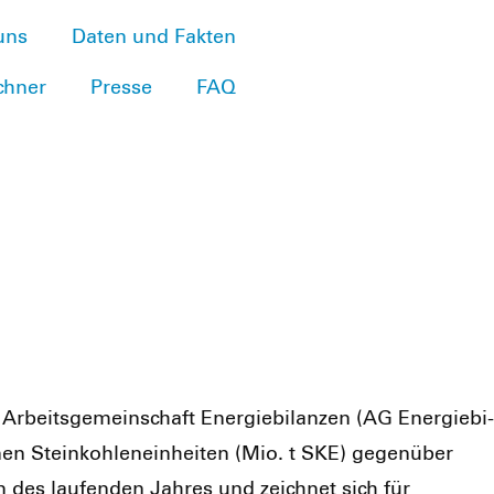
uns
Daten und Fakten
chner
Presse
FAQ
rbeits­ge­mein­schaft Ener­gie­bi­lan­zen (AG Ener­gie­bi­
n Stein­koh­len­ein­hei­ten (Mio. t SKE) gegen­über
n des lau­fen­den Jah­res und zeich­net sich für