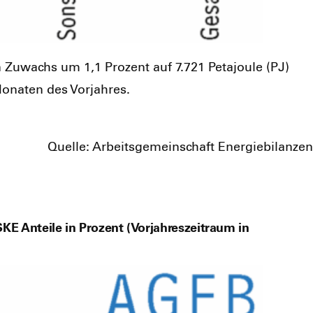
n Zuwachs um 1,1 Pro­zent auf 7.721 Peta­joule (PJ)
ona­ten des Vor­jah­res.
Quel­le: Arbeits­ge­mein­schaft Ener­gie­bi­lan­zen
KE Anteile in Prozent (Vorjahreszeitraum in