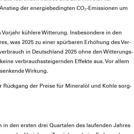
 Anstieg der ener­gie­be­ding­ten CO₂-Emis­sio­nen um
­jahr küh­le­re Wit­te­rung. Ins­be­son­de­re in den
h­res, was 2025 zu einer spür­ba­ren Erhö­hung des Ver­
­ver­brauch in Deutsch­land 2025 ohne den Wit­te­rungs­
ei­ne ver­brauchs­stei­gern­den Effek­te aus. Vor allem
s­sen­ken­de Wir­kung.
r Rück­gang der Prei­se für Mine­ral­öl und Koh­le sorg­
h in den ers­ten drei Quar­ta­len des lau­fen­den Jah­res