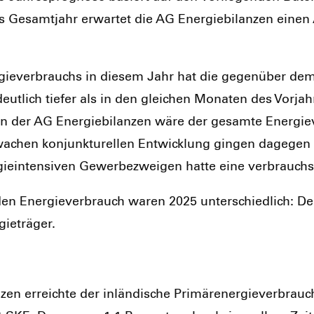
 Gesamt­jahr erwar­tet die AG Ener­gie­bi­lan­zen einen
e­ver­brauchs in die­sem Jahr hat die gegen­über dem Vor
ut­lich tie­fer als in den glei­chen Mona­ten des Vor­ja
n der AG Ener­gie­bi­lan­zen wäre der gesam­te Ener­gie
chen kon­junk­tu­rel­len Ent­wick­lung gin­gen dage­gen k
ie­in­ten­si­ven Gewer­be­zwei­gen hat­te eine ver­brauch
 den Ener­gie­ver­brauch waren 2025 unter­schied­lich: De
ie­trä­ger.
zen erreich­te der inlän­di­sche Pri­mär­ener­gie­ver­brauc