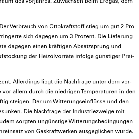
t­raum des Vor­jah­res. Zuwäch­sen beim Erd­gas, dem
er Ver­brauch von Otto­kraft­stoff stieg um gut 2 Pro­
­rin­ger­te sich dage­gen um 3 Pro­zent. Die Lie­fe­rung
e­te dage­gen einen kräf­ti­gen Absatz­sprung und
to­ckung der Heiz­öl­vor­rä­te infol­ge güns­ti­ger Prei­
­zent. Aller­dings liegt die Nach­fra­ge unter dem ver­
e vor allem durch die nied­ri­gen Tem­pe­ra­tu­ren in den
ig stei­gen. Der um Wit­te­rungs­ein­flüs­se und den
esun­ken. Die Nach­fra­ge der Indus­trie­zwei­ge mit
dem sorg­ten ungüns­ti­ge Wit­te­rungs­be­din­gun­gen
­ein­satz von Gas­kraft­wer­ken aus­ge­gli­chen wur­de.