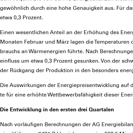
gewöhn­lich durch eine hohe Genau­ig­keit aus. Für das
etwa 0,3 Pro­zent.
Einen wesent­li­chen Anteil an der Erhö­hung des Ener­gi
Mona­ten Febru­ar und März lagen die Tem­pe­ra­tu­ren de
brauchs an Wär­m­ener­gien führ­te. Nach Berech­nun­ge
ein­fluss um etwa 0,3 Pro­zent gesun­ken. Von der schwa­
der Rück­gang der Pro­duk­ti­on in den beson­ders ener­g
Die Aus­wir­kun­gen der Ener­gie­preis­ent­wick­lung auf
te für eine erhöh­te Wett­be­werbs­fä­hig­keit die­ser Ener­g
Die Ent­wick­lung in den ers­ten drei Quar­ta­len
Nach vor­läu­fi­gen Berech­nun­gen der AG Ener­gie­bi­lan­