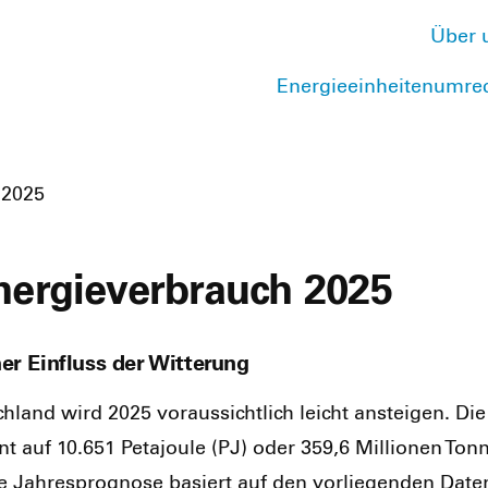
Über 
Energieeinheitenumre
 2025
ergieverbrauch 2025
r Einfluss der Witterung
land wird 2025 vor­aus­sicht­lich leicht anstei­gen. Die A
auf 10.651 Peta­joule (PJ) oder 359,6 Mil­lio­nen Ton­ne
te Jah­res­pro­gno­se basiert auf den vor­lie­gen­den Date