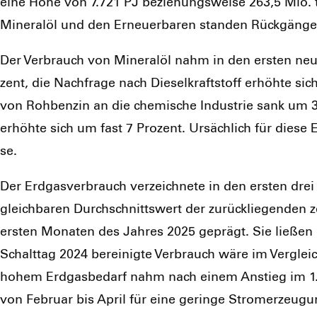
eine Höhe von 7.721 PJ bezie­hungs­wei­se 263,5 Mio. 
Mine­ral­öl und den Erneu­er­ba­ren stan­den Rück­gän­g
Der Ver­brauch von Mine­ral­öl nahm in den ers­ten neun
zent, die Nach­fra­ge nach Die­sel­kraft­stoff erhöh­te si
von Roh­ben­zin an die che­mi­sche Indus­trie sank um 3,
erhöh­te sich um fast 7 Pro­zent. Ursäch­lich für die­se En
se.
Der Erd­gas­ver­brauch ver­zeich­ne­te in den ers­ten dre
gleich­ba­ren Durch­schnitts­wert der zurück­lie­gen­den z
ers­ten Mona­ten des Jah­res 2025 geprägt. Sie lie­ßen 
Schalt­tag 2024 berei­nig­te Ver­brauch wäre im Ver­glei
hohem Erd­gas­be­darf nahm nach einem Anstieg im 1. Qua
von Febru­ar bis April für eine gerin­ge Strom­erzeu­gung