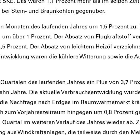
t SKE. Das waren 1,1 Pro­zent mehr als im sel­ben Zei
e bei Stein- und Braun­koh­len gegen­über.
 Mona­ten des lau­fen­den Jah­res um 1,5 Pro­zent zu. D
ch um über 1 Pro­zent. Der Absatz von Flug­kraft­stoff ver
5 Pro­zent. Der Absatz von leich­tem Heiz­öl ver­zeich­n
t­wick­lung waren die küh­le­re Wit­te­rung sowie die Auf­s
i Quar­ta­len des lau­fen­den Jah­res ein Plus von 3,7 Pro
ehn Jah­re. Die aktu­el­le Ver­brauchs­ent­wick­lung wur­d
die Nach­fra­ge nach Erd­gas im Raum­wär­me­markt kräf­t
ch zum Vor­jah­res­zeit­raum hin­ge­gen um 0,8 Pro­zent g
r­tal im wei­te­ren Ver­lauf des Jah­res wie­der ab. Zu
 aus Wind­kraft­an­la­gen, die teil­wei­se durch den Mehr