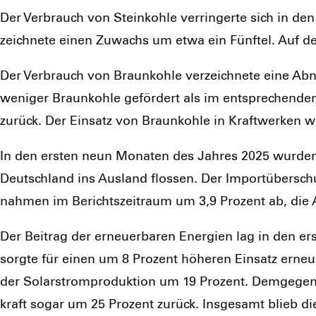
Der Ver­brauch von Stein­koh­le ver­rin­ger­te sich in d
zeich­ne­te einen Zuwachs um etwa ein Fünf­tel. Auf de
Der Ver­brauch von Braun­koh­le ver­zeich­ne­te eine A
weni­ger Braun­koh­le geför­dert als im ent­spre­chen­den 
zurück. Der Ein­satz von Braun­koh­le in Kraft­wer­ken wu
In den ers­ten neun Mona­ten des Jah­res 2025 wur­den
Deutsch­land ins Aus­land flos­sen. Der Import­über­sc
nah­men im Berichts­zeit­raum um 3,9 Pro­zent ab, die 
Der Bei­trag der erneu­er­ba­ren Ener­gien lag in den ers­
sorg­te für einen um 8 Pro­zent höhe­ren Ein­satz erneu
der Solar­strom­pro­duk­ti­on um 19 Pro­zent. Dem­ge­ge
kraft sogar um 25 Pro­zent zurück. Ins­ge­samt blieb d