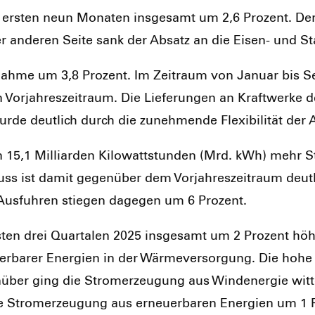
en ers­ten neun Mona­ten ins­ge­samt um 2,6 Pro­zent. De
r ande­ren Sei­te sank der Absatz an die Eisen- und Sta
bnah­me um 3,8 Pro­zent. Im Zeit­raum von Janu­ar bis S
Vor­jah­res­zeit­raum. Die Lie­fe­run­gen an Kraft­wer­ke 
r­de deut­lich durch die zuneh­men­de Fle­xi­bi­li­tät de
 15,1 Mil­li­ar­den Kilo­watt­stun­den (Mrd. kWh) meh
huss ist damit gegen­über dem Vor­jah­res­zeit­raum deu
Aus­fuh­ren stie­gen dage­gen um 6 Pro­zent.
ten drei Quar­ta­len 2025 ins­ge­samt um 2 Pro­zent höher 
­er­ba­rer Ener­gien in der Wär­me­ver­sor­gung. Die hoh
n­über ging die Strom­erzeu­gung aus Wind­ener­gie wit­
ie Strom­erzeu­gung aus erneu­er­ba­ren Ener­gien um 1 